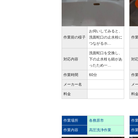
お伺いしてみると、
作業前の様子
洗面蛇口の止水栓に
作
つながるホ…
洗面蛇口を交換し、
対応内容
下の止水栓も錆があ
対
ったため一…
作業時間
60分
作
メーカー名
メ
料金
料
作業場所
各務原市
作
作業内容
高圧洗浄作業
作