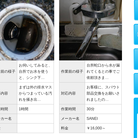
お伺いしてみると、
台所蛇口から水が漏
業前の様子
台所でお水を使う
作業前の様子
れてくるとの事でご
と、シンク下…
依頼頂きま…
まずは外の排水マス
お客様に、スパウト
応内容
からつまっている汚
対応内容
部品交換をお願いさ
れを掻き出…
れましたの…
業時間
1時間
作業時間
30分
ーカー名
メーカー名
SANEI
金
料金
￥16,000～