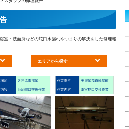
> スタッフの修理報告
告
浴室・洗面所などの蛇口水漏れやつまりの解決をした修理報
エリアから探す
業場所
各務原市那加
作業場所
美濃加茂市蜂屋町
業内容
台所蛇口交換作業
作業内容
浴室蛇口交換作業