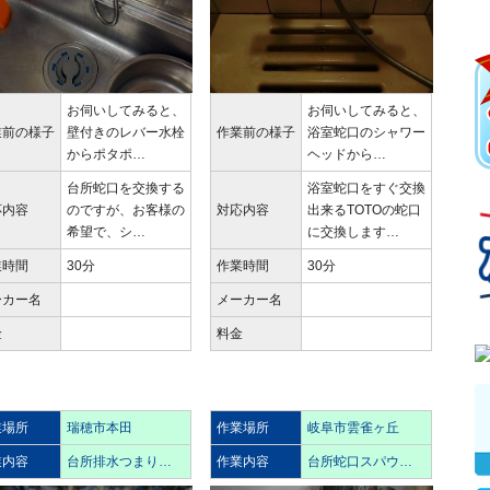
お伺いしてみると、
お伺いしてみると、
業前の様子
壁付きのレバー水栓
作業前の様子
浴室蛇口のシャワー
からポタポ…
ヘッドから…
台所蛇口を交換する
浴室蛇口をすぐ交換
応内容
のですが、お客様の
対応内容
出来るTOTOの蛇口
希望で、シ…
に交換します…
業時間
30分
作業時間
30分
ーカー名
メーカー名
金
料金
業場所
瑞穂市本田
作業場所
岐阜市雲雀ヶ丘
業内容
台所排水つまり…
作業内容
台所蛇口スパウ…