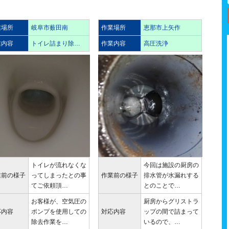
業場所
岐阜市薮田南
作業場所
恵那市上矢作
業内容
トイレ詰まり除…
作業内容
高圧洗浄
トイレが流れなくな
今回は施設の厨房の
業前の様子
ってしまったとの事
作業前の様子
排水管が水漏れする
てご依頼頂…
とのことで…
お客様が、空気圧の
厨房からグリストラ
応内容
ポンプを使用しての
対応内容
ップの間で詰まって
除去作業を…
いるので、…