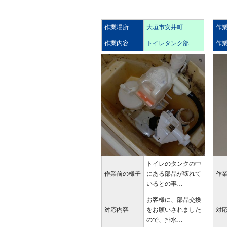
作業場所
大垣市安井町
作
作業内容
トイレタンク部…
作
トイレのタンクの中
作業前の様子
にある部品が壊れて
作
いるとの事…
お客様に、部品交換
対応内容
をお願いされました
対
ので、排水…