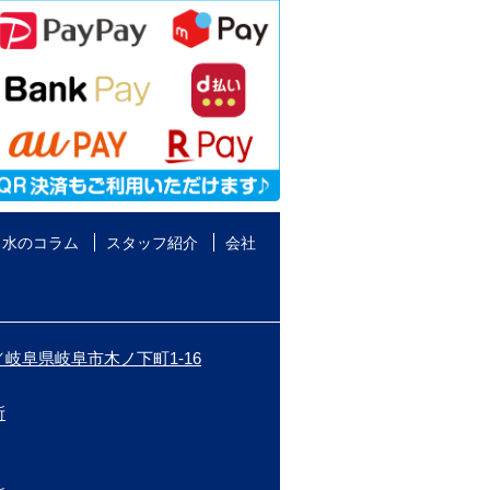
水のコラム
スタッフ紹介
会社
岐阜県岐阜市木ノ下町1-16
所