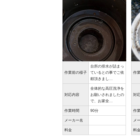
台所の排水が詰まっ
作業前の様子
ているとの事でご依
作
頼頂きまし…
全体的な高圧洗浄を
対応内容
お願いされましたの
対
で、お家全…
作業時間
90分
作
メーカー名
メ
料金
料