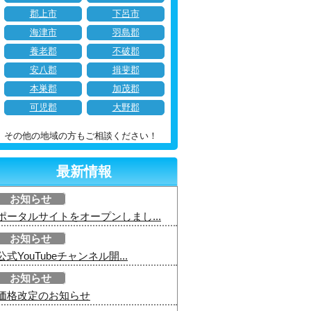
郡上市
下呂市
海津市
羽島郡
養老郡
不破郡
安八郡
揖斐郡
本巣郡
加茂郡
可児郡
大野郡
その他の地域の方もご相談ください！
最新情報
お知らせ
ポータルサイトをオープンしまし...
お知らせ
公式YouTubeチャンネル開...
お知らせ
価格改定のお知らせ