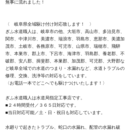
無事に流れました！
〈 岐阜県全域駆け付け対応致します！ 〉
ぎふ水道職人は、岐阜市の他、大垣市、高山市、多治見市、
関市、中津川市、美濃市、瑞浪市、羽島市、恵那市、美濃加
茂市、土岐市、各務原市、可児市、山県市、瑞穂市、飛騨
市、本巣市、郡上市、下呂市、海津市、羽島郡、養老郡、不
破郡、安八郡、揖斐郡、本巣郡、加茂郡、可児郡、大野郡な
ど岐阜全域での水道のつまり・水漏れなど、水道トラブルの
修理、交換、洗浄等の対応をしています。
〈お電話一本でどこへでも駆けつけいたします！〉
ぎふ水道職人は水道局指定工事店です。
■２４時間受付／３６５日対応です。
■当日対応可能／土・日・祝日も対応しています。
水廻りで起きたトラブル、蛇口の水漏れ、配管の水漏れ破