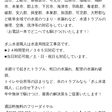
茂市、土岐市、各務原市、可児市、山県市、瑞穂市、飛騨
市、本巣市、郡上市、下呂市、海津市、羽島郡、養老郡、不
破郡、安八郡、揖斐郡、本巣郡、加茂郡、可児郡、大野郡な
ど岐阜全域での水道のつまり・水漏れなど、水道トラブルの
修理、交換、洗浄等の対応をしています。
〈お電話一本でどこへでも駆けつけいたします！〉
ぎふ水道職人は水道局指定工事店です。
■２４時間受付／３６５日対応です。
■当日対応可能／土・日・祝日も対応しています。
水廻りで起きたトラブル、蛇口の水漏れ、配管の水漏れ破
損、
トイレや台所等の詰まりなど、水のトラブルなら「ぎふ水道
職人」にお任せ下さい！
年中無休で駆けつけ、最善の解決策をご提案いたします！
通話料無料のフリーダイヤル