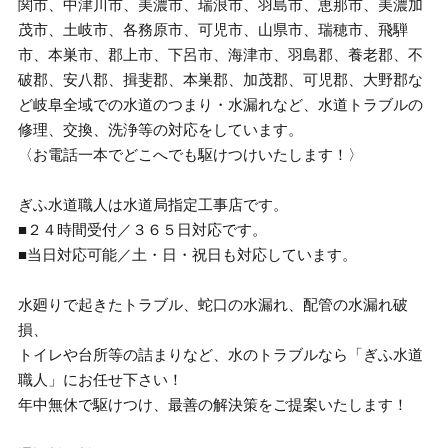
関市、中津川市、美濃市、瑞浪市、羽島市、恵那市、美濃加
茂市、土岐市、各務原市、可児市、山県市、瑞穂市、飛騨
市、本巣市、郡上市、下呂市、海津市、羽島郡、養老郡、不
破郡、安八郡、揖斐郡、本巣郡、加茂郡、可児郡、大野郡な
ど岐阜全域での水道のつまり・水漏れなど、水道トラブルの
修理、交換、洗浄等の対応をしています。
〈お電話一本でどこへでも駆けつけいたします！〉
ぎふ水道職人は水道局指定工事店です。
■２４時間受付／３６５日対応です。
■当日対応可能／土・日・祝日も対応しています。
水廻りで起きたトラブル、蛇口の水漏れ、配管の水漏れ破
損、
トイレや台所等の詰まりなど、水のトラブルなら「ぎふ水道
職人」にお任せ下さい！
年中無休で駆けつけ、最善の解決策をご提案いたします！