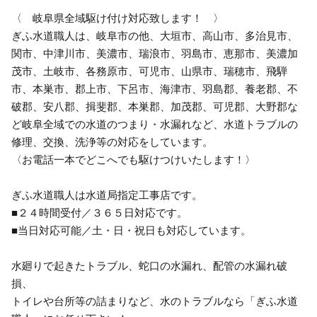
〈 岐阜県全域駆け付け対応致します！ 〉
ぎふ水道職人は、岐阜市の他、大垣市、高山市、多治見市、
関市、中津川市、美濃市、瑞浪市、羽島市、恵那市、美濃加
茂市、土岐市、各務原市、可児市、山県市、瑞穂市、飛騨
市、本巣市、郡上市、下呂市、海津市、羽島郡、養老郡、不
破郡、安八郡、揖斐郡、本巣郡、加茂郡、可児郡、大野郡な
ど岐阜全域での水道のつまり・水漏れなど、水道トラブルの
修理、交換、洗浄等の対応をしています。
〈お電話一本でどこへでも駆けつけいたします！〉
ぎふ水道職人は水道局指定工事店です。
■２４時間受付／３６５日対応です。
■当日対応可能／土・日・祝日も対応しています。
水廻りで起きたトラブル、蛇口の水漏れ、配管の水漏れ破
損、
トイレや台所等の詰まりなど、水のトラブルなら「ぎふ水道