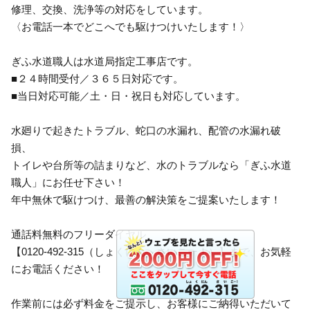
修理、交換、洗浄等の対応をしています。
〈お電話一本でどこへでも駆けつけいたします！〉
ぎふ水道職人は水道局指定工事店です。
■２４時間受付／３６５日対応です。
■当日対応可能／土・日・祝日も対応しています。
水廻りで起きたトラブル、蛇口の水漏れ、配管の水漏れ破
損、
トイレや台所等の詰まりなど、水のトラブルなら「ぎふ水道
職人」にお任せ下さい！
年中無休で駆けつけ、最善の解決策をご提案いたします！
通話料無料のフリーダイヤル
【0120-492-315（しょくにん、さいこー！）】まで、お気軽
にお電話ください！
作業前には必ず料金をご提示し、お客様にご納得いただいて