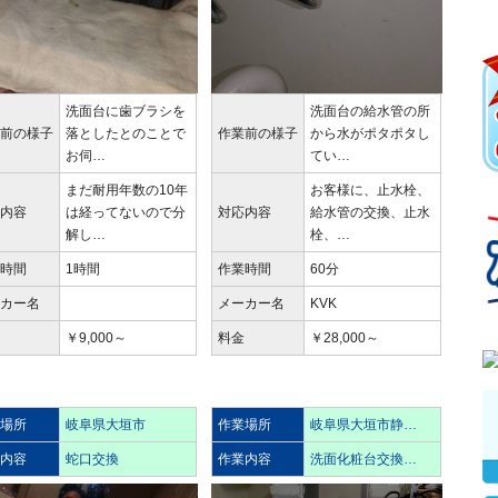
洗面台に歯ブラシを
洗面台の給水管の所
業前の様子
落としたとのことで
作業前の様子
から水がポタポタし
お伺…
てい…
まだ耐用年数の10年
お客様に、止水栓、
応内容
は経ってないので分
対応内容
給水管の交換、止水
解し…
栓、…
業時間
1時間
作業時間
60分
ーカー名
メーカー名
KVK
金
￥9,000～
料金
￥28,000～
業場所
岐阜県大垣市
作業場所
岐阜県大垣市静…
業内容
蛇口交換
作業内容
洗面化粧台交換…