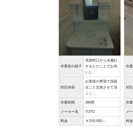
洗面蛇口から水漏れ
作業前の様子
するとのことでお伺
作
いし…
お客様の希望で洗面
対応内容
台ごと交換させて頂
対
くこ…
作業時間
3時間
作
メーカー名
TOTO
メ
料金
￥200,000～
料