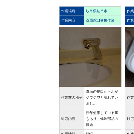
作業場所
岐阜県岐阜市
作
作業内容
洗面蛇口交換作業
作
洗面の蛇口から水が
作業前の様子
ジワジワと漏れてい
作
まし…
長年使用している事
対応内容
もあり、修理部品の
対
供給…