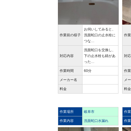
お伺いしてみると、
作業前の様子
洗面蛇口の止水栓に
作
つな…
洗面蛇口を交換し、
対応内容
下の止水栓も錆があ
対
った…
作業時間
60分
作
メーカー名
メ
料金
料
作業場所
岐阜市
作
作業内容
洗面蛇口水漏れ
作