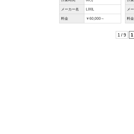
作業時間
60分
作
メーカー名
LIXIL
メ
料金
￥60,000～
料
1 / 9
1