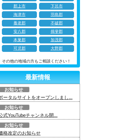
郡上市
下呂市
海津市
羽島郡
養老郡
不破郡
安八郡
揖斐郡
本巣郡
加茂郡
可児郡
大野郡
その他の地域の方もご相談ください！
最新情報
お知らせ
ポータルサイトをオープンしまし...
お知らせ
公式YouTubeチャンネル開...
お知らせ
価格改定のお知らせ