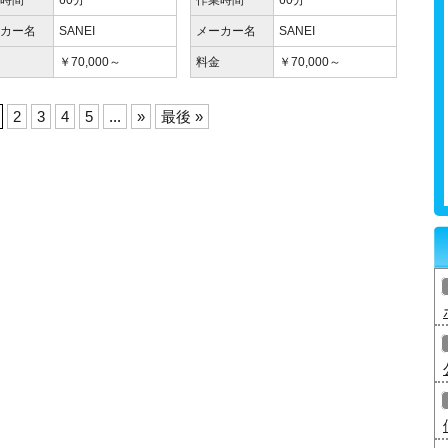
業時間
60分
作業時間
60分
ーカー名
SANEI
メーカー名
SANEI
金
￥70,000～
料金
￥70,000～
2
3
4
5
...
»
最後 »