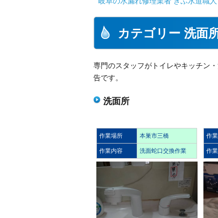
岐阜の水漏れ修理業者 ぎふ水道職人
カテゴリー 洗面
専門のスタッフがトイレやキッチン・
告です。
洗面所
作業場所
本巣市三橋
作
作業内容
洗面蛇口交換作業
作