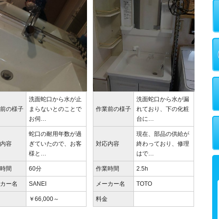
洗面蛇口から水が止
洗面蛇口から水が漏
業前の様子
まらないとのことで
作業前の様子
れており、下の化粧
お伺…
台に…
蛇口の耐用年数が過
現在、部品の供給が
応内容
ぎていたので、お客
対応内容
終わっており、修理
様と…
はで…
業時間
60分
作業時間
2.5h
ーカー名
SANEI
メーカー名
TOTO
金
￥66,000～
料金