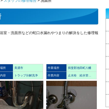
>
スタッフの修理報告
> 洗面所
所
浴室・洗面所などの蛇口水漏れやつまりの解決をした修理報
業場所
美濃市
作業場所
揖斐郡池田町八幡
業内容
トラップ分解洗浄
作業内容
止水栓 給水管…