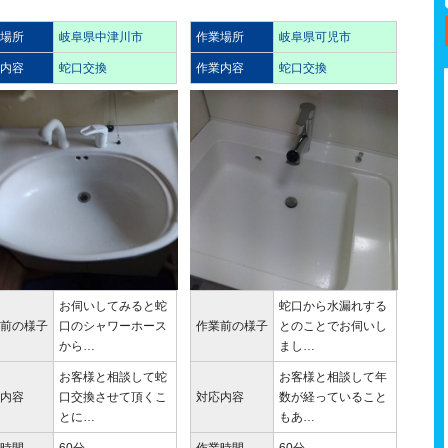
業場所
岐阜県中津川市
作業場所
岐阜県可児市
業内容
蛇口交換
作業内容
蛇口交換
お伺いしてみると蛇
蛇口から水漏れする
業前の様子
口のシャワーホース
作業前の様子
とのことでお伺いし
から…
まし…
お客様と相談して蛇
お客様と相談して年
応内容
口交換させて頂くこ
対応内容
数が経っていること
とに…
もあ…