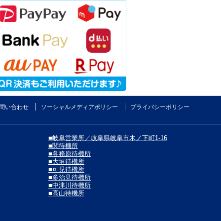
問い合わせ
ソーシャルメディアポリシー
プライバシーポリシー
■岐阜営業所／岐阜県岐阜市木ノ下町1-16
■関待機所
■各務原待機所
■大垣待機所
■可児待機所
■多治見待機所
■中津川待機所
■高山待機所