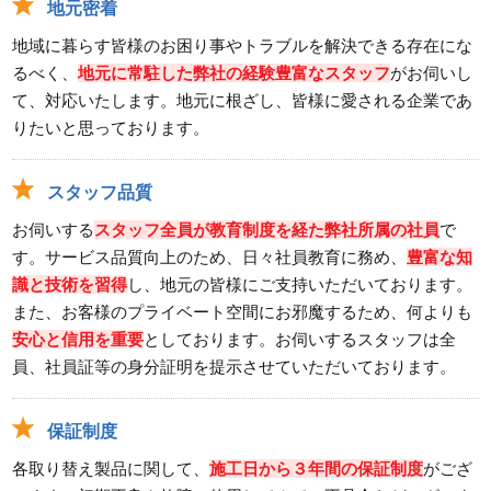
地元密着
地域に暮らす皆様のお困り事やトラブルを解決できる存在にな
るべく、
地元に常駐した弊社の経験豊富なスタッフ
がお伺いし
て、対応いたします。地元に根ざし、皆様に愛される企業であ
りたいと思っております。
スタッフ品質
お伺いする
スタッフ全員が教育制度を経た弊社所属の社員
で
す。サービス品質向上のため、日々社員教育に務め、
豊富な知
識と技術を習得
し、地元の皆様にご支持いただいております。
また、お客様のプライベート空間にお邪魔するため、何よりも
安心と信用を重要
としております。お伺いするスタッフは全
員、社員証等の身分証明を提示させていただいております。
保証制度
各取り替え製品に関して、
施工日から３年間の保証制度
がござ