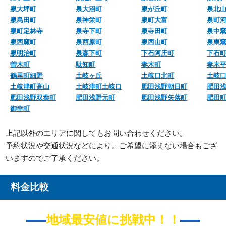
泉大坪町
泉大沼町
泉が丘町
泉北
泉島田町
泉神栄町
泉町大富
泉町
泉町定林寺
泉寺下町
泉寺田町
泉中
泉西窯町
泉西原町
泉西山町
泉東
泉明治町
泉森下町
下石阿庄町
下石
曽木町
駄知町
妻木町
妻木
鶴里町細野
土岐ヶ丘
土岐口北町
土岐
土岐津町高山
土岐津町土岐口
肥田浅野朝日町
肥田
肥田浅野双葉町
肥田浅野元町
肥田浅野矢落町
肥田
御幸町
上記以外のエリアに関してもお問い合わせください。
予約状況や交通状況などにより。ご希望に添えない場合もござ
いますのでご了承ください。
料金比較
地域最安値に挑戦中！！