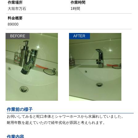
作業場所
作業時間
大垣市万石
1時間
料金概要
89000
BEFORE
AFTER
作業前の様子
お伺いしてみると蛇口本体とシャワーホースから水漏れしていました。
耐用年数を超えていたので経年劣化が原因と考えられます。
作業内容