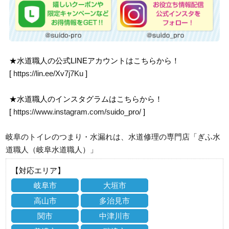
★水道職人の公式LINEアカウントはこちらから！
[
https://lin.ee/Xv7j7Ku
]
★水道職人のインスタグラムはこちらから！
[
https://www.instagram.com/suido_pro/
]
岐阜のトイレのつまり・水漏れは、水道修理の専門店「ぎふ水
道職人（岐阜水道職人）」
【対応エリア】
岐阜市
大垣市
高山市
多治見市
関市
中津川市