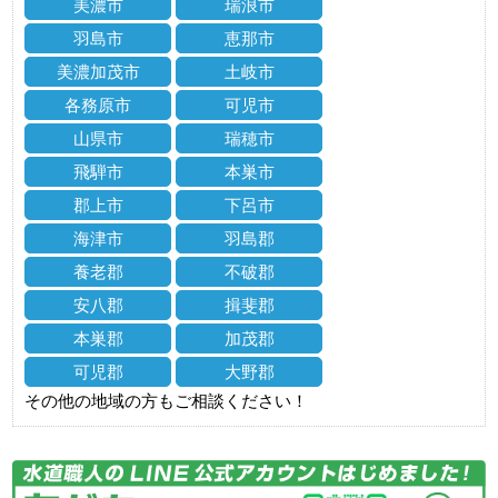
美濃市
瑞浪市
羽島市
恵那市
美濃加茂市
土岐市
各務原市
可児市
山県市
瑞穂市
飛騨市
本巣市
郡上市
下呂市
海津市
羽島郡
養老郡
不破郡
安八郡
揖斐郡
本巣郡
加茂郡
可児郡
大野郡
その他の地域の方もご相談ください！