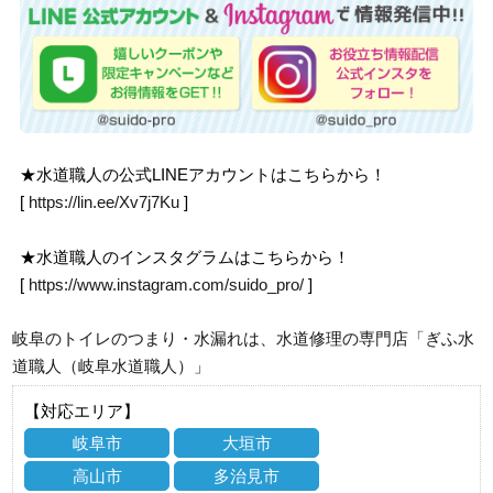
★水道職人の公式LINEアカウントはこちらから！
[
https://lin.ee/Xv7j7Ku
]
★水道職人のインスタグラムはこちらから！
[
https://www.instagram.com/suido_pro/
]
岐阜のトイレのつまり・水漏れは、水道修理の専門店「ぎふ水
道職人（岐阜水道職人）」
【対応エリア】
岐阜市
大垣市
高山市
多治見市