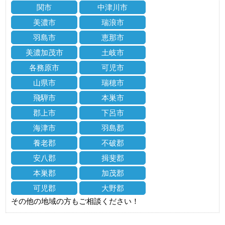
関市
中津川市
美濃市
瑞浪市
羽島市
恵那市
美濃加茂市
土岐市
各務原市
可児市
山県市
瑞穂市
飛騨市
本巣市
郡上市
下呂市
海津市
羽島郡
養老郡
不破郡
安八郡
揖斐郡
本巣郡
加茂郡
可児郡
大野郡
その他の地域の方もご相談ください！