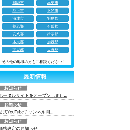
飛騨市
本巣市
郡上市
下呂市
海津市
羽島郡
養老郡
不破郡
安八郡
揖斐郡
本巣郡
加茂郡
可児郡
大野郡
その他の地域の方もご相談ください！
最新情報
お知らせ
ポータルサイトをオープンしまし...
お知らせ
公式YouTubeチャンネル開...
お知らせ
価格改定のお知らせ