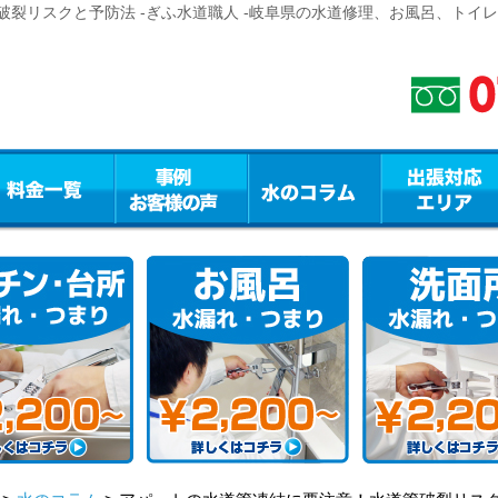
裂リスクと予防法 -ぎふ水道職人 -岐阜県の水道修理、お風呂、トイ