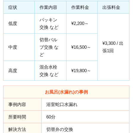
症状
作業内容
作業料金
出張料金
パッキン
低度
¥2,200～
交換 など
切替バル
¥3,300 / 出
中度
ブ交換 な
¥16,500～
張1回
ど
混合水栓
高度
¥19,800～
交換 など
お風呂(水漏れ)の事例
事例内容
浴室蛇口水漏れ
所要時間
60分
解決方法
切替弁の交換