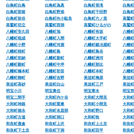
白鳥町白鳥
白鳥町為真
白鳥町長滝
白鳥
白鳥町那留
白鳥町野添
白鳥町干田野
白鳥
白鳥町前谷
白鳥町向小駄良
白鳥町六ノ里
高鷲
高鷲町切立
高鷲町西洞
高鷲町ひるがの
高鷲
八幡町安久田
八幡町旭
八幡町有坂
八幡
八幡町稲成
八幡町入間
八幡町大手町
八幡
八幡町小野
八幡町河鹿
八幡町鍛冶屋町
八幡
八幡町桜町
八幡町島
八幡町島谷
八幡
八幡町初納
八幡町新町
八幡町洲河
八幡
八幡町殿町
八幡町中坪
八幡町那比
八幡
八幡町橋本町
八幡町初音
八幡町本町
八幡
八幡町柳町
八幡町吉野
美並町梅原
美並
美並町高砂
美並町白山
美並町三戸
美並
明宝小川
明宝奥住
明宝寒水
明宝
明宝二間手
大和町内ケ谷
大和町大間見
大和
大和町神路
大和町栗巣
大和町小間見
大和
大和町徳永
大和町名皿部
大和町野口
大和
大和町古道
大和町洞口
大和町牧
大和
和良町鹿倉
和良町上沢
和良町上土京
和良
和良町下土京
和良町下洞
和良町田平
和良