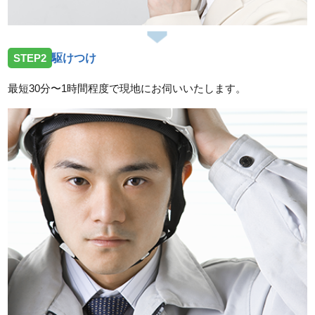
ルでお伺いしました。
2026/06/30
STEP2
駆けつけ
岐阜県本巣市三橋の住宅へ洗面蛇口水漏れのトラブル
でお伺いしました。
最短30分〜1時間程度で現地にお伺いいたします。
2026/06/30
岐阜県各務原市那加の住宅へ台所蛇口水漏れのトラブ
ルでお伺いしました。
スタッフの修理報告や事例の一覧はこちら