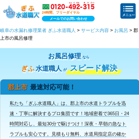
24時間、フリーダイヤル
メールでのお問い合わせ
岐阜の水漏れ修理業者 ぎふ水道職人
>
サービス内容
>
お風呂
> 郡
上市の風呂修理
お風呂修理
なら
スピード解決
ぎふ
水道職人
が
郡上市
最速対応可能！
私たち「ぎふ水道職人」は、郡上市の水道トラブルを迅
速・丁寧に解決するプロ集団です！地域密着で365日・24
時間対応し、最短30分で駆けつけ！深夜・早朝の急なト
ラブルも安心です。見積もり無料、水道局指定店の確か