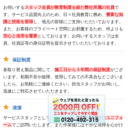
お伺いする
スタッフ全員が教育制度を経た弊社所属の社員
で
す。サービス品質向上のため、日々社員教育に務め、
豊富な知
識と技術を習得
し、地元の皆様にご支持いただいております。
また、お客様のプライベート空間にお邪魔するため、何よりも
安心と信用を重要
としております。お伺いするスタッフは全
員、社員証等の身分証明を提示させていただいております。
保証制度
各取り替え製品に関して、
施工日から３年間の保証制度
がござ
います。初期不良や故障、使用してみての不具合などございま
したら、お気軽にご連絡ください。担当スタッフがお伺いし、
迅速にご対応させていただきます。
清潔
サービススタッフとして、
クリーニング済みの清潔なユニフォ
ーム
でご訪問いたします。また作業後には十分な清掃を心がけ