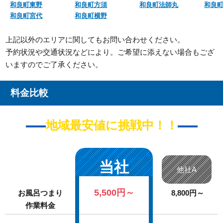
和良町東野
和良町方須
和良町法師丸
和良
和良町宮代
和良町横野
上記以外のエリアに関してもお問い合わせください。
予約状況や交通状況などにより。ご希望に添えない場合もござ
いますのでご了承ください。
料金比較
地域最安値に挑戦中！！
当社
他社A
5,500円～
お風呂つまり
8,800円～
作業料金