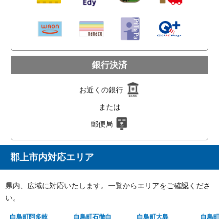
銀行決済
お近くの銀行
または
郵便局
郡上市内対応エリア
県内、広域に対応いたします。一覧からエリアをご確認くださ
い。
白鳥町阿多岐
白鳥町石徹白
白鳥町大島
白鳥