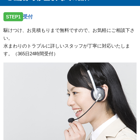
2026/07/30
STEP1
受付
岐阜県大垣市昼飯町の現場に台所蛇口のトラブルでお
伺いしました。
駆けつけ、お見積もりまで無料ですので、お気軽にご相談下さ
い。
2026/07/30
水まわりのトラブルに詳しいスタッフが丁寧に対応いたしま
岐阜県可児郡御嵩町の住宅へ台所排水つまりのトラブ
す。（365日24時間受付）
ルでお伺いしました。
2026/07/30
岐阜県羽島郡岐南町の住宅へ台所蛇口故障のトラブル
でお伺いしました。
2026/07/30
岐阜県揖斐郡大野町の住宅へ台所蛇口水漏れのトラブ
ルでお伺いしました。
2026/07/30
岐阜県揖斐郡大野町の住宅へ台所排水つまりのトラブ