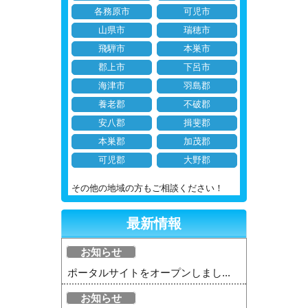
各務原市
可児市
山県市
瑞穂市
飛騨市
本巣市
郡上市
下呂市
海津市
羽島郡
養老郡
不破郡
安八郡
揖斐郡
本巣郡
加茂郡
可児郡
大野郡
その他の地域の方もご相談ください！
最新情報
お知らせ
ポータルサイトをオープンしまし...
お知らせ