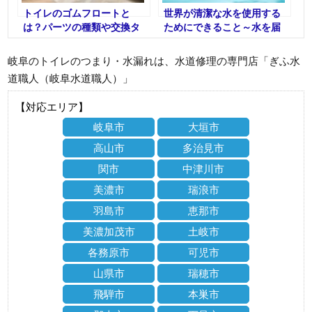
トイレのゴムフロートと
世界が清潔な水を使用する
は？パーツの種類や交換タ
ためにできること～水を届
イミングを知っておこう
けるための活動～【水道職
人：公式】
岐阜のトイレのつまり・水漏れは、水道修理の専門店「ぎふ水
道職人（岐阜水道職人）」
【対応エリア】
岐阜市
大垣市
高山市
多治見市
関市
中津川市
美濃市
瑞浪市
羽島市
恵那市
美濃加茂市
土岐市
各務原市
可児市
山県市
瑞穂市
飛騨市
本巣市