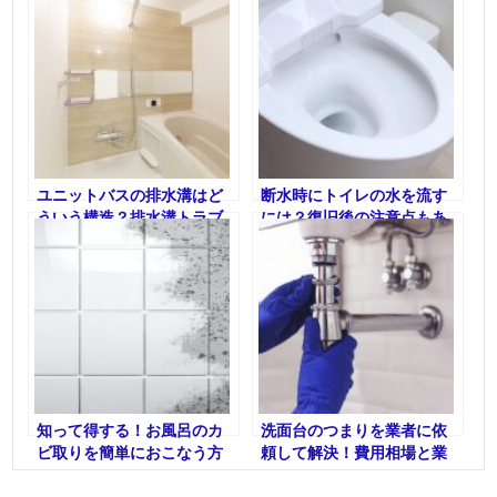
ユニットバスの排水溝はど
断水時にトイレの水を流す
ういう構造？排水溝トラブ
には？復旧後の注意点もあ
ルの解決方法とあわせて解
わせて解説！
説
知って得する！お風呂のカ
洗面台のつまりを業者に依
ビ取りを簡単におこなう方
頼して解決！費用相場と業
法
者の選び方を解説