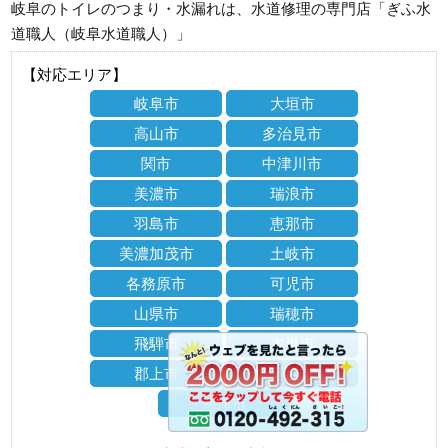
岐阜のトイレのつまり・水漏れは、水道修理の専門店「ぎふ水
道職人（岐阜水道職人）」
【対応エリア】
岐阜市
大垣市
高山市
多治見市
関市
中津川市
美濃市
瑞浪市
羽島市
恵那市
美濃加茂市
土岐市
各務原市
可児市
山県市
瑞穂市
飛騨市
本巣市
郡上市
下呂市
海津市