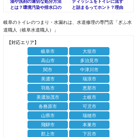
油や洗剤の適切な処分方法
ティッシュをトイレに流す
とは？環境汚染や排水口の
と詰まるってホント？理由
劣化の恐れも！
や対処法を徹底解説！
岐阜のトイレのつまり・水漏れは、水道修理の専門店「ぎふ水
道職人（岐阜水道職人）」
【対応エリア】
岐阜市
大垣市
高山市
多治見市
関市
中津川市
美濃市
瑞浪市
羽島市
恵那市
美濃加茂市
土岐市
各務原市
可児市
山県市
瑞穂市
飛騨市
本巣市
郡上市
下呂市