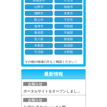
各務原市
可児市
山県市
瑞穂市
飛騨市
本巣市
郡上市
下呂市
海津市
羽島郡
養老郡
不破郡
安八郡
揖斐郡
本巣郡
加茂郡
可児郡
大野郡
その他の地域の方もご相談ください！
最新情報
お知らせ
ポータルサイトをオープンしまし...
お知らせ