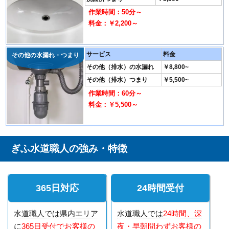
作業時間：50分～
料金：￥2,200～
サービス
料金
その他の水漏れ・つまり
その他（排水）の水漏れ
￥8,800~
その他（排水）つまり
￥5,500~
作業時間：60分～
料金：￥5,500～
ぎふ水道職人の強み・特徴
365日対応
24時間受付
水道職人では県内エリア
水道職人では
24時間、深
に
365日受付でお客様の
夜・早朝問わずお客様の