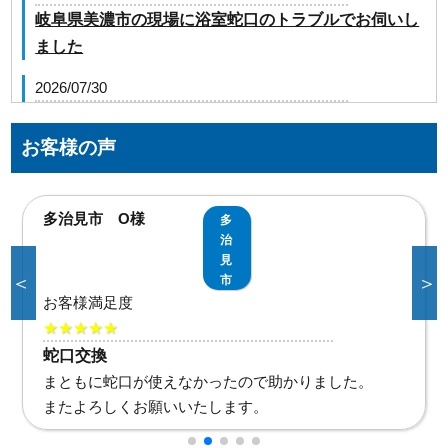
岐阜県美濃市の現場に浴室蛇口のトラブルでお伺いし
ました
2026/07/30
岐阜県岐阜市野一色の現場に井戸ポンプのトラブルで
お伺いしました
お客様の声
2026/07/30
岐阜県大垣市昼飯町の現場に台所蛇口のトラブルでお
美濃市 T様
美
伺いしました。
濃
市
2026/07/30
＜
＞
お客様満足度
岐阜県可児郡御嵩町の住宅へ台所排水つまりのトラブ
★★★★★
ルでお伺いしました。
蛇口交換
お風呂に入るたびに水漏れして不安でしたが直して頂
2026/07/30
いて助かりました。
岐阜県羽島郡岐南町の住宅へ台所蛇口故障のトラブル
でお伺いしました。