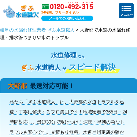
24時間、フリーダイヤル
メールでのお問い合わせ
岐阜の水漏れ修理業者 ぎふ水道職人
> 大野郡で水道の水漏れ修
理・排水管つまりや水のトラブル
水道修理
なら
スピード解決
ぎふ
水道職人
が
大野郡
最速対応可能！
私たち「ぎふ水道職人」は、大野郡の水道トラブルを迅
速・丁寧に解決するプロ集団です！地域密着で365日・24
時間対応し、最短30分で駆けつけ！深夜・早朝の急なト
ラブルも安心です。見積もり無料、水道局指定店の確か