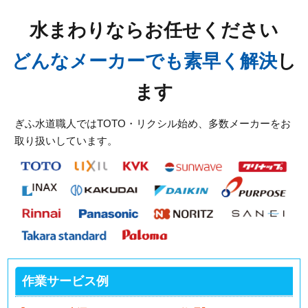
2026/07/30
水まわりならお任せください
岐阜県揖斐郡大野町の住宅へ台所蛇口水漏れのトラブ
ルでお伺いしました。
どんなメーカーでも素早く解決
し
2026/07/30
ます
岐阜県揖斐郡大野町の住宅へ台所排水つまりのトラブ
ルでお伺いしました。
ぎふ水道職人ではTOTO・リクシル始め、多数メーカーをお
取り扱いしています。
2026/06/30
岐阜県本巣市三橋の住宅へ洗面蛇口水漏れのトラブル
でお伺いしました。
2026/06/30
岐阜県各務原市那加の住宅へ台所蛇口水漏れのトラブ
ルでお伺いしました。
スタッフの修理報告や事例の一覧はこちら
作業サービス例