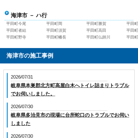
海津市 － ハ行
平田町今尾
平田町岡
平田町勝賀
平田
平田町者結
平田町須賀
平田町高田
平田
平田町野寺
平田町幡長
平田町仏師川
平田
海津市の施工事例
2026/07/31
岐阜県本巣郡北方町高屋白木へトイレ詰まりトラブル
でお伺いしました。
2026/07/30
岐阜県多治見市の現場に台所蛇口のトラブルでお伺い
しました
2026/07/30