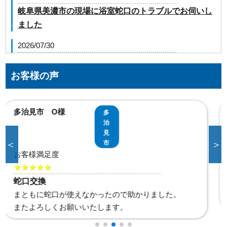
岐阜県美濃市の現場に浴室蛇口のトラブルでお伺いし
ました
2026/07/30
岐阜県岐阜市野一色の現場に井戸ポンプのトラブルで
お伺いしました
お客様の声
2026/07/30
岐阜県大垣市昼飯町の現場に台所蛇口のトラブルでお
美濃市 T様
美
伺いしました。
濃
市
2026/07/30
＜
＞
お客様満足度
岐阜県可児郡御嵩町の住宅へ台所排水つまりのトラブ
★★★★★
ルでお伺いしました。
蛇口交換
お風呂に入るたびに水漏れして不安でしたが直して頂
2026/07/30
いて助かりました。
岐阜県羽島郡岐南町の住宅へ台所蛇口故障のトラブル
でお伺いしました。