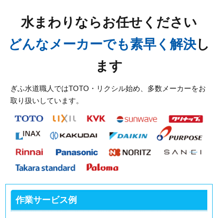
2026/07/30
水まわりならお任せください
岐阜県揖斐郡大野町の住宅へ台所蛇口水漏れのトラブ
ルでお伺いしました。
どんなメーカーでも素早く解決
し
2026/07/30
ます
岐阜県揖斐郡大野町の住宅へ台所排水つまりのトラブ
ルでお伺いしました。
ぎふ水道職人ではTOTO・リクシル始め、多数メーカーをお
取り扱いしています。
2026/06/30
岐阜県本巣市三橋の住宅へ洗面蛇口水漏れのトラブル
でお伺いしました。
2026/06/30
岐阜県各務原市那加の住宅へ台所蛇口水漏れのトラブ
ルでお伺いしました。
スタッフの修理報告や事例の一覧はこちら
作業サービス例