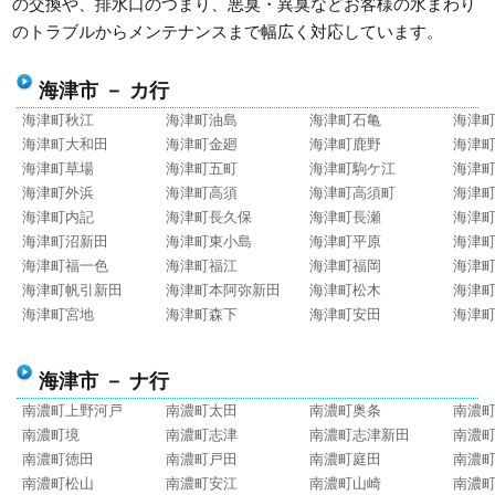
の交換や、排水口のつまり、悪臭・異臭などお客様の水まわり
のトラブルからメンテナンスまで幅広く対応しています。
海津市 － カ行
海津町秋江
海津町油島
海津町石亀
海津
海津町大和田
海津町金廻
海津町鹿野
海津
海津町草場
海津町五町
海津町駒ケ江
海津
海津町外浜
海津町高須
海津町高須町
海津
海津町内記
海津町長久保
海津町長瀬
海津
海津町沼新田
海津町東小島
海津町平原
海津
海津町福一色
海津町福江
海津町福岡
海津
海津町帆引新田
海津町本阿弥新田
海津町松木
海津
海津町宮地
海津町森下
海津町安田
海津
海津市 － ナ行
南濃町上野河戸
南濃町太田
南濃町奥条
南濃
南濃町境
南濃町志津
南濃町志津新田
南濃
南濃町徳田
南濃町戸田
南濃町庭田
南濃
南濃町松山
南濃町安江
南濃町山崎
南濃