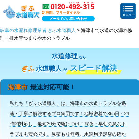
24時間、フリーダイヤル
メールでのお問い合わせ
岐阜の水漏れ修理業者 ぎふ水道職人
> 海津市で水道の水漏れ修
理・排水管つまりや水のトラブル
水道修理
なら
スピード解決
ぎふ
水道職人
が
海津市
最速対応可能！
私たち「ぎふ水道職人」は、海津市の水道トラブルを迅
速・丁寧に解決するプロ集団です！地域密着で365日・24
時間対応し、最短30分で駆けつけ！深夜・早朝の急なト
ラブルも安心です。見積もり無料、水道局指定店の確か