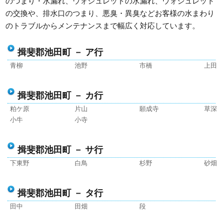
のつまり・水漏れ、ウォシュレットの水漏れ、ウォシュレット
の交換や、排水口のつまり、悪臭・異臭などお客様の水まわり
のトラブルからメンテナンスまで幅広く対応しています。
揖斐郡池田町 － ア行
青柳
池野
市橋
上田
揖斐郡池田町 － カ行
粕ケ原
片山
願成寺
草深
小牛
小寺
揖斐郡池田町 － サ行
下東野
白鳥
杉野
砂畑
揖斐郡池田町 － タ行
田中
田畑
段