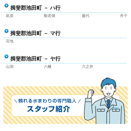
揖斐郡池田町 － ハ行
萩原
般若畑
藤代
舟子
揖斐郡池田町 － マ行
宮地
揖斐郡池田町 － ヤ行
山洞
八幡
六之井