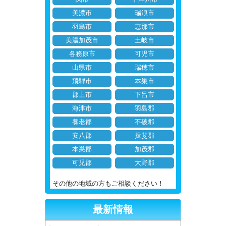
美濃市
瑞浪市
羽島市
恵那市
美濃加茂市
土岐市
各務原市
可児市
山県市
瑞穂市
飛騨市
本巣市
郡上市
下呂市
海津市
羽島郡
養老郡
不破郡
安八郡
揖斐郡
本巣郡
加茂郡
可児郡
大野郡
その他の地域の方もご相談ください！
最新情報