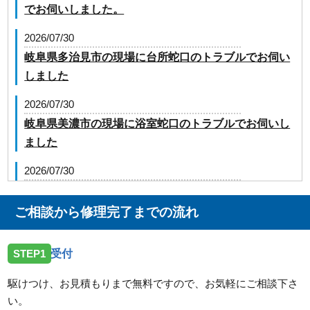
でお伺いしました。
2026/07/30
岐阜県多治見市の現場に台所蛇口のトラブルでお伺い
しました
2026/07/30
岐阜県美濃市の現場に浴室蛇口のトラブルでお伺いし
ました
2026/07/30
岐阜県岐阜市野一色の現場に井戸ポンプのトラブルで
お伺いしました
ご相談から修理完了までの流れ
2026/07/30
STEP1
受付
岐阜県大垣市昼飯町の現場に台所蛇口のトラブルでお
伺いしました。
駆けつけ、お見積もりまで無料ですので、お気軽にご相談下さ
い。
2026/07/30