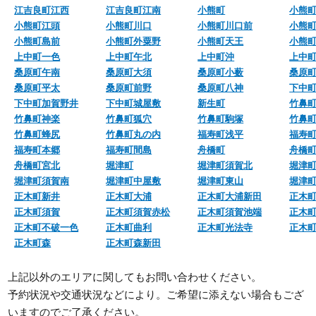
江吉良町江西
江吉良町江南
小熊町
小熊
小熊町江頭
小熊町川口
小熊町川口前
小熊
小熊町島前
小熊町外粟野
小熊町天王
小熊
上中町一色
上中町午北
上中町沖
上中
桑原町午南
桑原町大須
桑原町小薮
桑原
桑原町平太
桑原町前野
桑原町八神
下中
下中町加賀野井
下中町城屋敷
新生町
竹鼻
竹鼻町神楽
竹鼻町狐穴
竹鼻町駒塚
竹鼻
竹鼻町蜂尻
竹鼻町丸の内
福寿町浅平
福寿
福寿町本郷
福寿町間島
舟橋町
舟橋
舟橋町宮北
堀津町
堀津町須賀北
堀津
堀津町須賀南
堀津町中屋敷
堀津町東山
堀津
正木町新井
正木町大浦
正木町大浦新田
正木
正木町須賀
正木町須賀赤松
正木町須賀池端
正木
正木町不破一色
正木町曲利
正木町光法寺
正木
正木町森
正木町森新田
上記以外のエリアに関してもお問い合わせください。
予約状況や交通状況などにより。ご希望に添えない場合もござ
いますのでご了承ください。