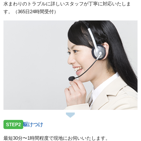
水まわりのトラブルに詳しいスタッフが丁寧に対応いたしま
岐阜県可児郡御嵩町の住宅へ台所排水つまりのトラブ
す。（365日24時間受付）
ルでお伺いしました。
2026/07/30
岐阜県羽島郡岐南町の住宅へ台所蛇口故障のトラブル
でお伺いしました。
2026/07/30
岐阜県揖斐郡大野町の住宅へ台所蛇口水漏れのトラブ
ルでお伺いしました。
2026/07/30
岐阜県揖斐郡大野町の住宅へ台所排水つまりのトラブ
ルでお伺いしました。
2026/06/30
STEP2
駆けつけ
岐阜県本巣市三橋の住宅へ洗面蛇口水漏れのトラブル
でお伺いしました。
最短30分〜1時間程度で現地にお伺いいたします。