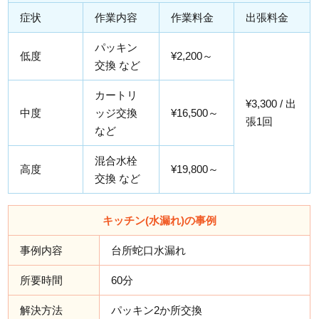
症状
作業内容
作業料金
出張料金
パッキン
低度
¥2,200～
交換 など
カートリ
¥3,300 / 出
中度
ッジ交換
¥16,500～
張1回
など
混合水栓
高度
¥19,800～
交換 など
キッチン(水漏れ)の事例
事例内容
台所蛇口水漏れ
所要時間
60分
解決方法
パッキン2か所交換