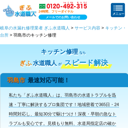
24時間、フリーダイヤル
メールでのお問い合わせ
岐阜の水漏れ修理業者 ぎふ水道職人
>
サービス内容
>
キッチン・
台所
> 羽島市のキッチン修理
キッチン修理
なら
スピード解決
ぎふ
水道職人
が
羽島市
最速対応可能！
私たち「ぎふ水道職人」は、羽島市の水道トラブルを迅
速・丁寧に解決するプロ集団です！地域密着で365日・24
時間対応し、最短30分で駆けつけ！深夜・早朝の急なト
ラブルも安心です。見積もり無料、水道局指定店の確か