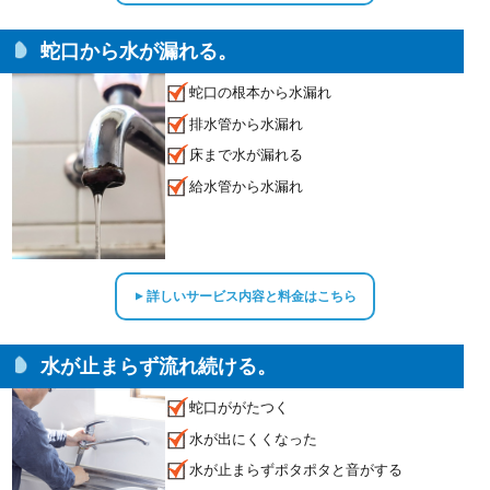
蛇口から水が漏れる。
蛇口の根本から水漏れ
排水管から水漏れ
床まで水が漏れる
給水管から水漏れ
詳しいサービス内容と料金はこちら
▲
水が止まらず流れ続ける。
蛇口ががたつく
水が出にくくなった
水が止まらずポタポタと音がする