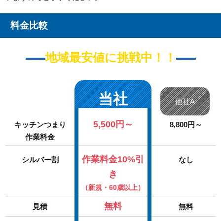
料金比較
地域最安値に挑戦中！！
当社
他社A
5,500円～
キッチンつまり
8,800円～
作業料金
作業料金10%引
シルバー割
なし
き
（新規・60歳以上）
無料
見積
無料