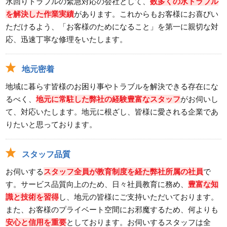
水回りトラブルの緊急対応の会社として、
数多くの水トラブル
を解決した作業実績
があります。これからもお客様にお喜びい
ただけるよう、「お客様のためになること」を第一に親切な対
応、迅速丁寧な修理をいたします。
地元密着
地域に暮らす皆様のお困り事やトラブルを解決できる存在にな
るべく、
地元に常駐した弊社の経験豊富なスタッフ
がお伺いし
て、対応いたします。地元に根ざし、皆様に愛される企業であ
りたいと思っております。
スタッフ品質
お伺いする
スタッフ全員が教育制度を経た弊社所属の社員
で
す。サービス品質向上のため、日々社員教育に務め、
豊富な知
識と技術を習得
し、地元の皆様にご支持いただいております。
また、お客様のプライベート空間にお邪魔するため、何よりも
安心と信用を重要
としております。お伺いするスタッフは全