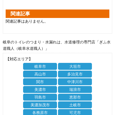
関連記事
関連記事はありません。
岐阜のトイレのつまり・水漏れは、水道修理の専門店「ぎふ水
道職人（岐阜水道職人）」
【対応エリア】
岐阜市
大垣市
高山市
多治見市
関市
中津川市
美濃市
瑞浪市
羽島市
恵那市
美濃加茂市
土岐市
各務原市
可児市