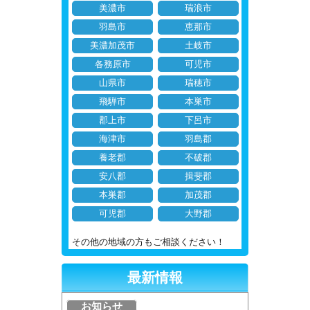
美濃市
瑞浪市
羽島市
恵那市
美濃加茂市
土岐市
各務原市
可児市
山県市
瑞穂市
飛騨市
本巣市
郡上市
下呂市
海津市
羽島郡
養老郡
不破郡
安八郡
揖斐郡
本巣郡
加茂郡
可児郡
大野郡
その他の地域の方もご相談ください！
最新情報
お知らせ