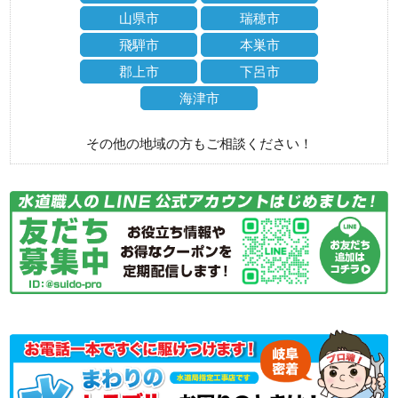
山県市
瑞穂市
飛騨市
本巣市
郡上市
下呂市
海津市
その他の地域の方もご相談ください！