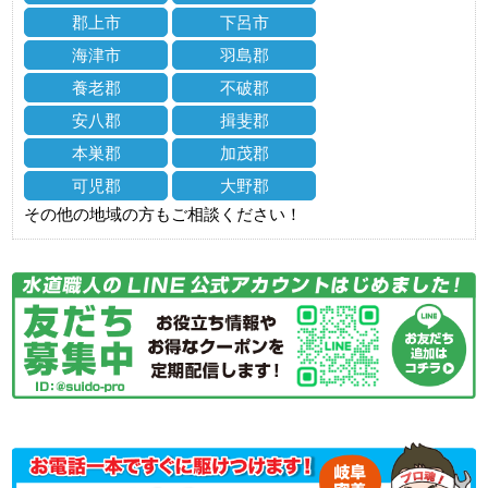
郡上市
下呂市
海津市
羽島郡
養老郡
不破郡
安八郡
揖斐郡
本巣郡
加茂郡
可児郡
大野郡
その他の地域の方もご相談ください！