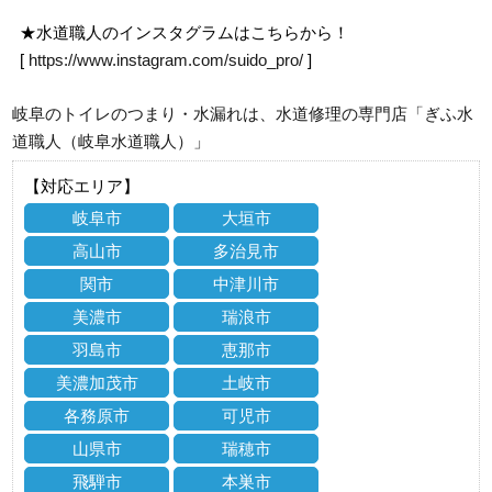
★水道職人のインスタグラムはこちらから！
[
https://www.instagram.com/suido_pro/
]
岐阜のトイレのつまり・水漏れは、水道修理の専門店「ぎふ水
道職人（岐阜水道職人）」
【対応エリア】
岐阜市
大垣市
高山市
多治見市
関市
中津川市
美濃市
瑞浪市
羽島市
恵那市
美濃加茂市
土岐市
各務原市
可児市
山県市
瑞穂市
飛騨市
本巣市