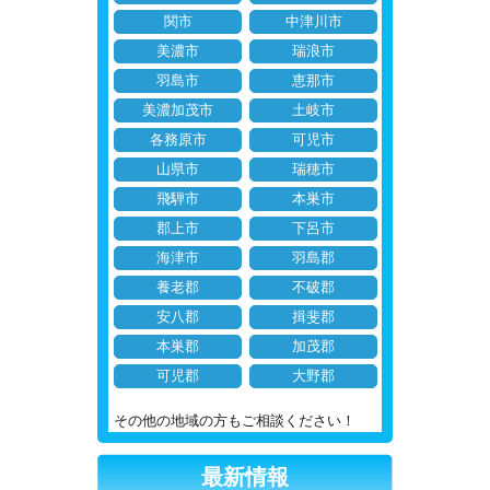
関市
中津川市
美濃市
瑞浪市
羽島市
恵那市
美濃加茂市
土岐市
各務原市
可児市
山県市
瑞穂市
飛騨市
本巣市
郡上市
下呂市
海津市
羽島郡
養老郡
不破郡
安八郡
揖斐郡
本巣郡
加茂郡
可児郡
大野郡
その他の地域の方もご相談ください！
最新情報