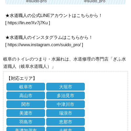
★水道職人の公式LINEアカウントはこちらから！
[
https://lin.ee/Xv7j7Ku
]
★水道職人のインスタグラムはこちらから！
[
https://www.instagram.com/suido_pro/
]
岐阜のトイレのつまり・水漏れは、水道修理の専門店「ぎふ水
道職人（岐阜水道職人）」
【対応エリア】
岐阜市
大垣市
高山市
多治見市
関市
中津川市
美濃市
瑞浪市
羽島市
恵那市
美濃加茂市
土岐市