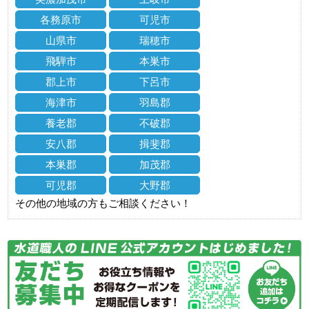
各務原市
可児市
山県市
瑞穂市
飛騨市
本巣市
郡上市
下呂市
海津市
羽島郡
養老郡
不破郡
安八郡
揖斐郡
本巣郡
加茂郡
可児郡
大野郡
その他の地域の方もご相談ください！