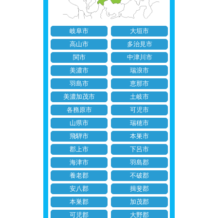
岐阜市
大垣市
高山市
多治見市
関市
中津川市
美濃市
瑞浪市
羽島市
恵那市
美濃加茂市
土岐市
各務原市
可児市
山県市
瑞穂市
飛騨市
本巣市
郡上市
下呂市
海津市
羽島郡
養老郡
不破郡
安八郡
揖斐郡
本巣郡
加茂郡
可児郡
大野郡