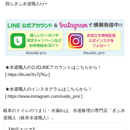
我らぎふ水道職人•̀.̫•́✧
★水道職人の公式LINEアカウントはこちらから！
[
https://lin.ee/Xv7j7Ku
]
★水道職人のインスタグラムはこちらから！
[
https://www.instagram.com/suido_pro/
]
岐阜のトイレのつまり・水漏れは、水道修理の専門店「ぎふ水
道職人（岐阜水道職人）」
【対応エリア】