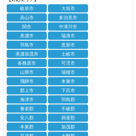
岐阜市
大垣市
高山市
多治見市
関市
中津川市
美濃市
瑞浪市
羽島市
恵那市
美濃加茂市
土岐市
各務原市
可児市
山県市
瑞穂市
飛騨市
本巣市
郡上市
下呂市
海津市
羽島郡
養老郡
不破郡
安八郡
揖斐郡
本巣郡
加茂郡
可児郡
大野郡