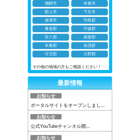
飛騨市
本巣市
郡上市
下呂市
海津市
羽島郡
養老郡
不破郡
安八郡
揖斐郡
本巣郡
加茂郡
可児郡
大野郡
その他の地域の方もご相談ください！
最新情報
お知らせ
ポータルサイトをオープンしまし...
お知らせ
公式YouTubeチャンネル開...
お知らせ