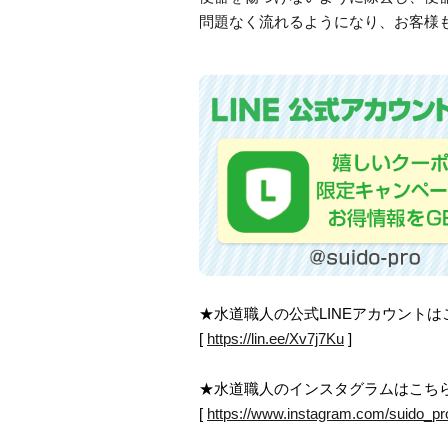
問題なく流れるようになり、お客様
★水道職人の公式LINEアカウント
[
https://lin.ee/Xv7j7Ku
]
★水道職人のインスタグラムはこち
[
https://www.instagram.com/suido_pr