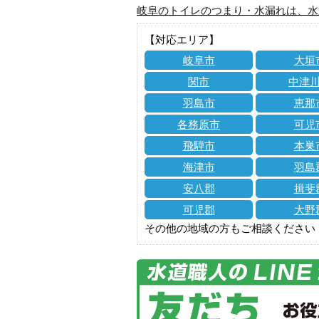
岐阜のトイレのつまり・水漏れは、水
【対応エリア】
岐阜市
大垣
関市
中津
羽島市
恵那
各務原市
可児
飛騨市
本巣
海津市
羽島
安八郡
揖斐
可児郡
大野
その他の地域の方もご相談ください