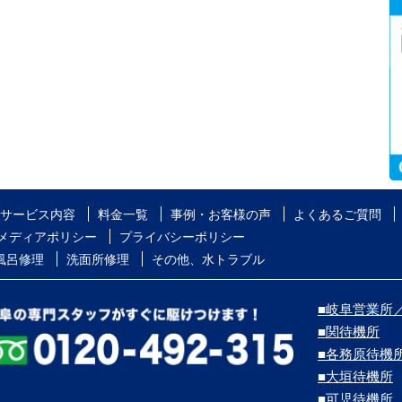
サービス内容
料金一覧
事例・お客様の声
よくあるご質問
メディアポリシー
プライバシーポリシー
風呂修理
洗面所修理
その他、水トラブル
■岐阜営業所／
■関待機所
■各務原待機
■大垣待機所
■可児待機所