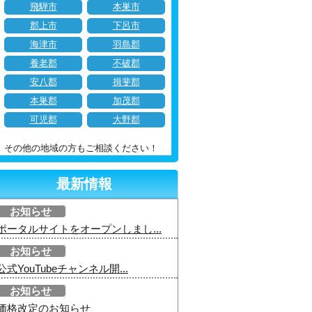
飛騨市
本巣市
郡上市
下呂市
海津市
羽島郡
養老郡
不破郡
安八郡
揖斐郡
本巣郡
加茂郡
可児郡
大野郡
その他の地域の方もご相談ください！
最新情報
お知らせ
ポータルサイトをオープンしまし...
お知らせ
公式YouTubeチャンネル開...
お知らせ
価格改定のお知らせ