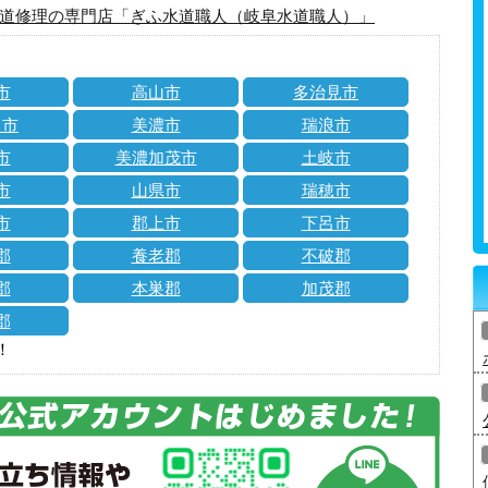
道修理の専門店「ぎふ水道職人（岐阜水道職人）」
市
高山市
多治見市
川市
美濃市
瑞浪市
市
美濃加茂市
土岐市
市
山県市
瑞穂市
市
郡上市
下呂市
郡
養老郡
不破郡
郡
本巣郡
加茂郡
郡
！