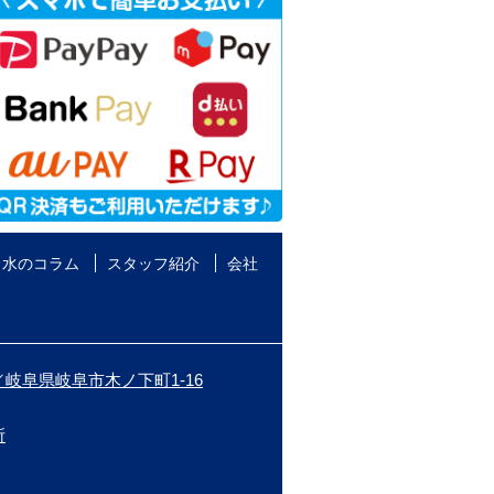
水のコラム
スタッフ紹介
会社
岐阜県岐阜市木ノ下町1-16
所