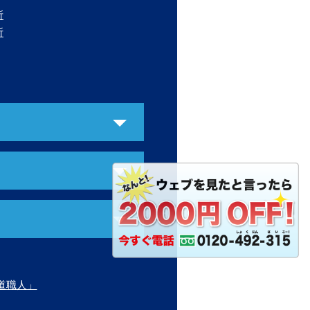
所
所
道職人」