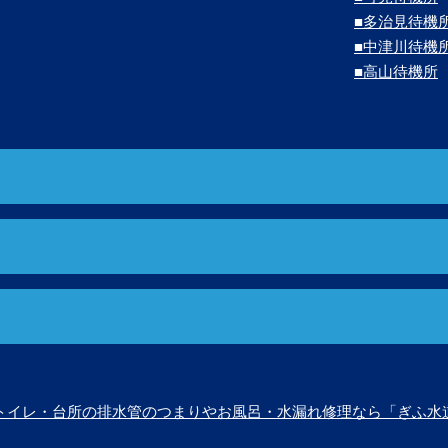
■多治見待機
■中津川待機
■高山待機所
トイレ・台所の排水管のつまりやお風呂・水漏れ修理なら「ぎふ水