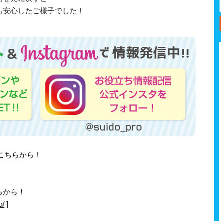
も安心したご様子でした！
はこちらから！
らから！
o/
]