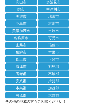
高山市
多治見市
関市
中津川市
美濃市
瑞浪市
羽島市
恵那市
美濃加茂市
土岐市
各務原市
可児市
山県市
瑞穂市
飛騨市
本巣市
郡上市
下呂市
海津市
羽島郡
養老郡
不破郡
安八郡
揖斐郡
本巣郡
加茂郡
可児郡
大野郡
その他の地域の方もご相談ください！