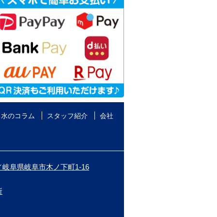
水のコラム
スタッフ紹介
会社
岐阜県岐阜市木ノ下町1-16
所