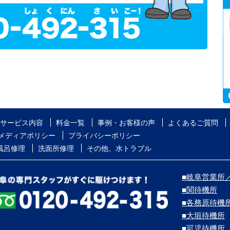
サービス内容
料金一覧
事例・お客様の声
よくあるご質問
メディアポリシー
プライバシーポリシー
風呂修理
洗面所修理
その他、水トラブル
■岐阜営業所／
■関待機所
■各務原待機
■大垣待機所
■可児待機所