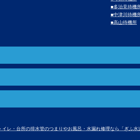
■多治見待機
■中津川待機
■高山待機所
トイレ・台所の排水管のつまりやお風呂・水漏れ修理なら「ぎふ水