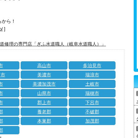
らから！
o/
]
道修理の専門店「ぎふ水道職人（岐阜水道職人）」
市
高山市
多治見市
川市
美濃市
瑞浪市
市
美濃加茂市
土岐市
市
山県市
瑞穂市
市
郡上市
下呂市
郡
養老郡
不破郡
郡
本巣郡
加茂郡
郡