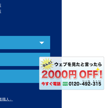
所
所
道職人」