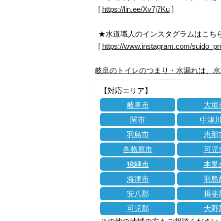
[
https://lin.ee/Xv7j7Ku
]
★水道職人のインスタグラムはこち
[
https://www.instagram.com/suido_pr
岐阜のトイレのつまり・水漏れは、水
【対応エリア】
岐阜市
大垣
関市
中津
羽島市
恵那
各務原市
可児
飛騨市
本巣
海津市
羽島
安八郡
揖斐
可児郡
大野