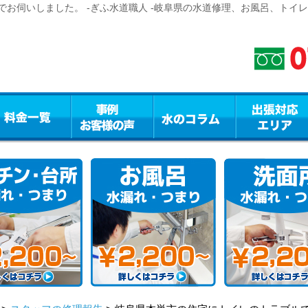
お伺いしました。 -ぎふ水道職人 -岐阜県の水道修理、お風呂、トイ