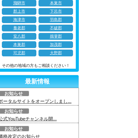
飛騨市
本巣市
郡上市
下呂市
海津市
羽島郡
養老郡
不破郡
安八郡
揖斐郡
本巣郡
加茂郡
可児郡
大野郡
その他の地域の方もご相談ください！
最新情報
お知らせ
ポータルサイトをオープンしまし...
お知らせ
公式YouTubeチャンネル開...
お知らせ
価格改定のお知らせ