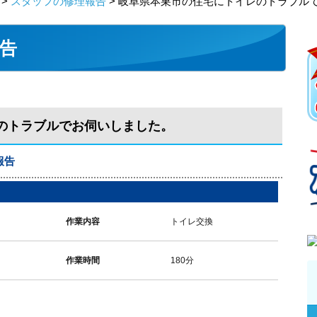
>
スタッフの修理報告
> 岐阜県本巣市の住宅にトイレのトラブル
告
のトラブルでお伺いしました。
報告
作業内容
トイレ交換
作業時間
180分