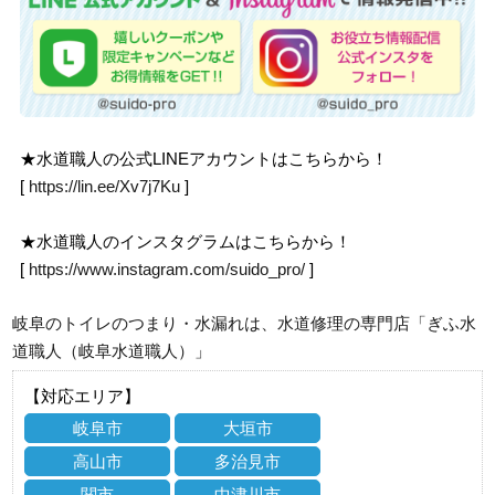
★水道職人の公式LINEアカウントはこちらから！
[
https://lin.ee/Xv7j7Ku
]
★水道職人のインスタグラムはこちらから！
[
https://www.instagram.com/suido_pro/
]
岐阜のトイレのつまり・水漏れは、水道修理の専門店「ぎふ水
道職人（岐阜水道職人）」
【対応エリア】
岐阜市
大垣市
高山市
多治見市
関市
中津川市