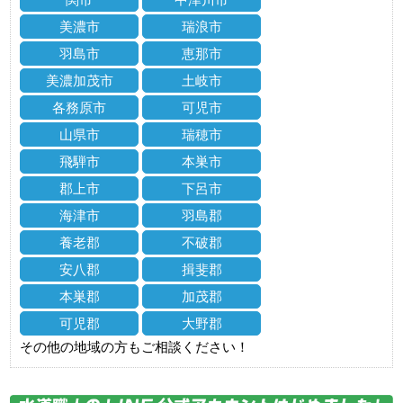
美濃市
瑞浪市
羽島市
恵那市
美濃加茂市
土岐市
各務原市
可児市
山県市
瑞穂市
飛騨市
本巣市
郡上市
下呂市
海津市
羽島郡
養老郡
不破郡
安八郡
揖斐郡
本巣郡
加茂郡
可児郡
大野郡
その他の地域の方もご相談ください！