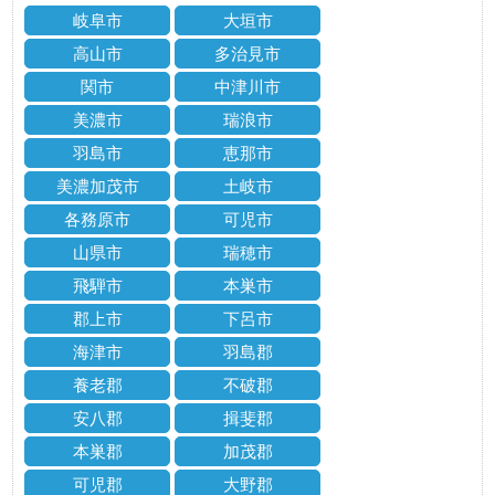
岐阜市
大垣市
高山市
多治見市
関市
中津川市
美濃市
瑞浪市
羽島市
恵那市
美濃加茂市
土岐市
各務原市
可児市
山県市
瑞穂市
飛騨市
本巣市
郡上市
下呂市
海津市
羽島郡
養老郡
不破郡
安八郡
揖斐郡
本巣郡
加茂郡
可児郡
大野郡