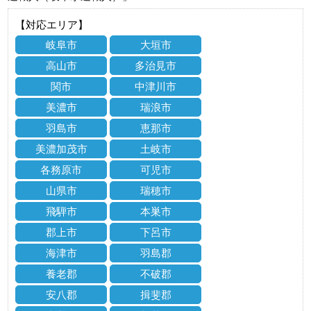
【対応エリア】
岐阜市
大垣市
高山市
多治見市
関市
中津川市
美濃市
瑞浪市
羽島市
恵那市
美濃加茂市
土岐市
各務原市
可児市
山県市
瑞穂市
飛騨市
本巣市
郡上市
下呂市
海津市
羽島郡
養老郡
不破郡
安八郡
揖斐郡