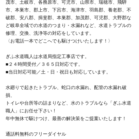
茂市、土岐市、各務原市、可児市、山県市、瑞穂市、飛騨
市、本巣市、郡上市、下呂市、海津市、羽島郡、養老郡、不
破郡、安八郡、揖斐郡、本巣郡、加茂郡、可児郡、大野郡な
ど岐阜全域での水道のつまり・水漏れなど、水道トラブルの
修理、交換、洗浄等の対応をしています。
〈お電話一本でどこへでも駆けつけいたします！〉
ぎふ水道職人は水道局指定工事店です。
■２４時間受付／３６５日対応です。
■当日対応可能／土・日・祝日も対応しています。
水廻りで起きたトラブル、蛇口の水漏れ、配管の水漏れ破
損、
トイレや台所等の詰まりなど、水のトラブルなら「ぎふ水道
職人」にお任せ下さい！
年中無休で駆けつけ、最善の解決策をご提案いたします！
通話料無料のフリーダイヤル