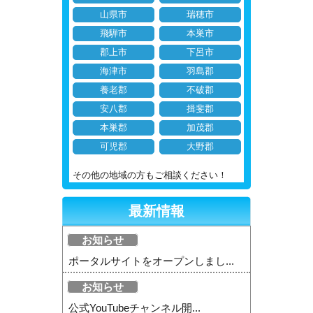
山県市
瑞穂市
飛騨市
本巣市
郡上市
下呂市
海津市
羽島郡
養老郡
不破郡
安八郡
揖斐郡
本巣郡
加茂郡
可児郡
大野郡
その他の地域の方もご相談ください！
最新情報
お知らせ
ポータルサイトをオープンしまし...
お知らせ
公式YouTubeチャンネル開...