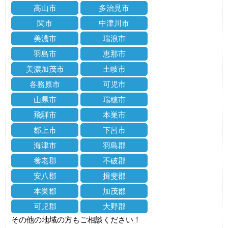
高山市
多治見市
関市
中津川市
美濃市
瑞浪市
羽島市
恵那市
美濃加茂市
土岐市
各務原市
可児市
山県市
瑞穂市
飛騨市
本巣市
郡上市
下呂市
海津市
羽島郡
養老郡
不破郡
安八郡
揖斐郡
本巣郡
加茂郡
可児郡
大野郡
その他の地域の方もご相談ください！