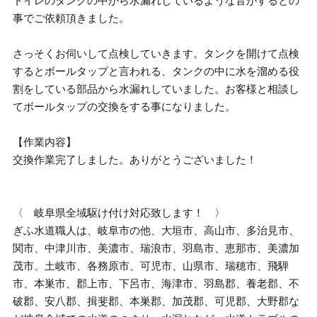
トイレのタンクの中から水漏れしているような音がするとの
事でご依頼頂きました。
さっそくお伺いして点検していきます。タンクを開けて点検
するとボールタップと言われる、タンクの中に水を溜める役
割をしている部品から水漏れしていました。お客様と相談し
てボールタップの交換をする事になりました。
【作業内容】
交換作業完了しました。ありがとうございました！
〈 岐阜県全域駆け付け対応致します！ 〉
ぎふ水道職人は、岐阜市の他、大垣市、高山市、多治見市、
関市、中津川市、美濃市、瑞浪市、羽島市、恵那市、美濃加
茂市、土岐市、各務原市、可児市、山県市、瑞穂市、飛騨
市、本巣市、郡上市、下呂市、海津市、羽島郡、養老郡、不
破郡、安八郡、揖斐郡、本巣郡、加茂郡、可児郡、大野郡な