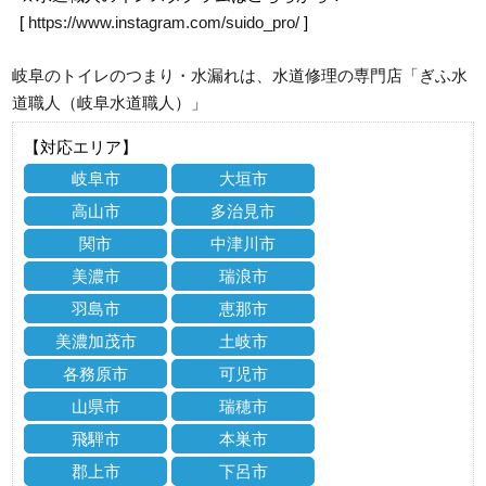
[
https://www.instagram.com/suido_pro/
]
岐阜のトイレのつまり・水漏れは、水道修理の専門店「ぎふ水
道職人（岐阜水道職人）」
【対応エリア】
岐阜市
大垣市
高山市
多治見市
関市
中津川市
美濃市
瑞浪市
羽島市
恵那市
美濃加茂市
土岐市
各務原市
可児市
山県市
瑞穂市
飛騨市
本巣市
郡上市
下呂市