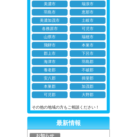
美濃市
瑞浪市
羽島市
恵那市
美濃加茂市
土岐市
各務原市
可児市
山県市
瑞穂市
飛騨市
本巣市
郡上市
下呂市
海津市
羽島郡
養老郡
不破郡
安八郡
揖斐郡
本巣郡
加茂郡
可児郡
大野郡
その他の地域の方もご相談ください！
最新情報
お知らせ