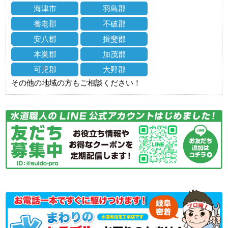
海津市
羽島郡
養老郡
不破郡
安八郡
揖斐郡
本巣郡
加茂郡
可児郡
大野郡
その他の地域の方もご相談ください！