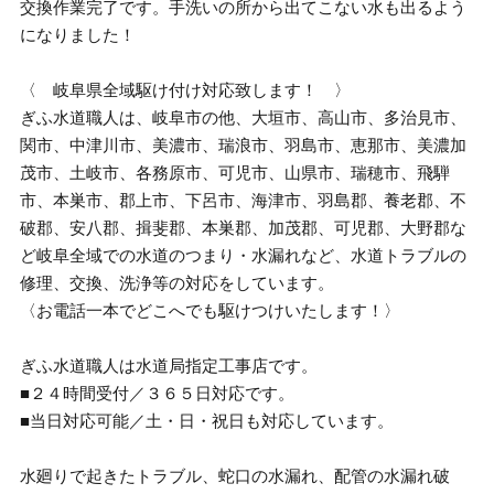
交換作業完了です。手洗いの所から出てこない水も出るよう
になりました！
〈 岐阜県全域駆け付け対応致します！ 〉
ぎふ水道職人は、岐阜市の他、大垣市、高山市、多治見市、
関市、中津川市、美濃市、瑞浪市、羽島市、恵那市、美濃加
茂市、土岐市、各務原市、可児市、山県市、瑞穂市、飛騨
市、本巣市、郡上市、下呂市、海津市、羽島郡、養老郡、不
破郡、安八郡、揖斐郡、本巣郡、加茂郡、可児郡、大野郡な
ど岐阜全域での水道のつまり・水漏れなど、水道トラブルの
修理、交換、洗浄等の対応をしています。
〈お電話一本でどこへでも駆けつけいたします！〉
ぎふ水道職人は水道局指定工事店です。
■２４時間受付／３６５日対応です。
■当日対応可能／土・日・祝日も対応しています。
水廻りで起きたトラブル、蛇口の水漏れ、配管の水漏れ破