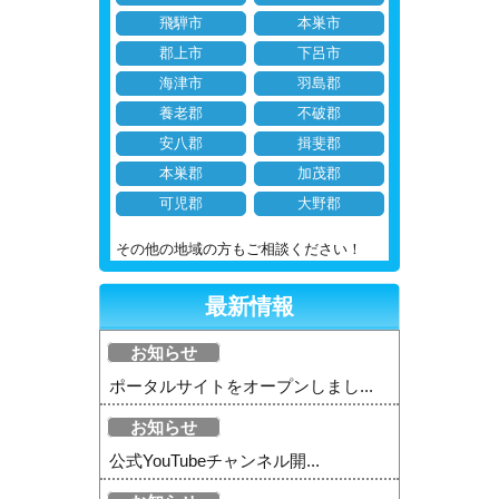
飛騨市
本巣市
郡上市
下呂市
海津市
羽島郡
養老郡
不破郡
安八郡
揖斐郡
本巣郡
加茂郡
可児郡
大野郡
その他の地域の方もご相談ください！
最新情報
お知らせ
ポータルサイトをオープンしまし...
お知らせ
公式YouTubeチャンネル開...