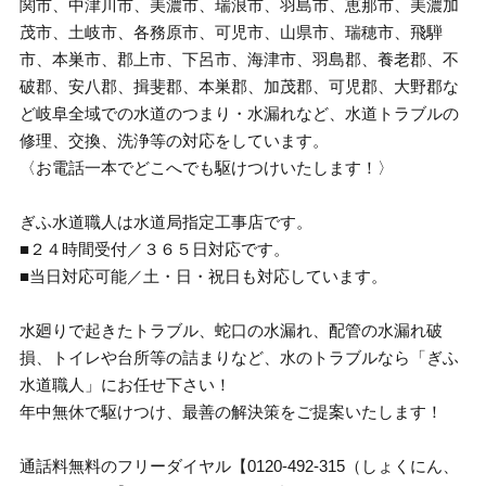
関市、中津川市、美濃市、瑞浪市、羽島市、恵那市、美濃加
茂市、土岐市、各務原市、可児市、山県市、瑞穂市、飛騨
市、本巣市、郡上市、下呂市、海津市、羽島郡、養老郡、不
破郡、安八郡、揖斐郡、本巣郡、加茂郡、可児郡、大野郡な
ど岐阜全域での水道のつまり・水漏れなど、水道トラブルの
修理、交換、洗浄等の対応をしています。
〈お電話一本でどこへでも駆けつけいたします！〉
ぎふ水道職人は水道局指定工事店です。
■２４時間受付／３６５日対応です。
■当日対応可能／土・日・祝日も対応しています。
水廻りで起きたトラブル、蛇口の水漏れ、配管の水漏れ破
損、トイレや台所等の詰まりなど、水のトラブルなら「ぎふ
水道職人」にお任せ下さい！
年中無休で駆けつけ、最善の解決策をご提案いたします！
通話料無料のフリーダイヤル【0120-492-315（しょくにん、