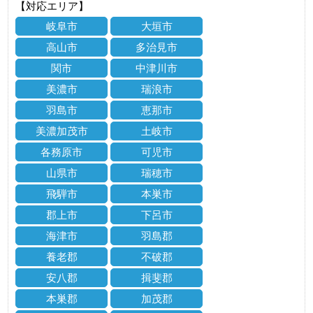
【対応エリア】
岐阜市
大垣市
高山市
多治見市
関市
中津川市
美濃市
瑞浪市
羽島市
恵那市
美濃加茂市
土岐市
各務原市
可児市
山県市
瑞穂市
飛騨市
本巣市
郡上市
下呂市
海津市
羽島郡
養老郡
不破郡
安八郡
揖斐郡
本巣郡
加茂郡