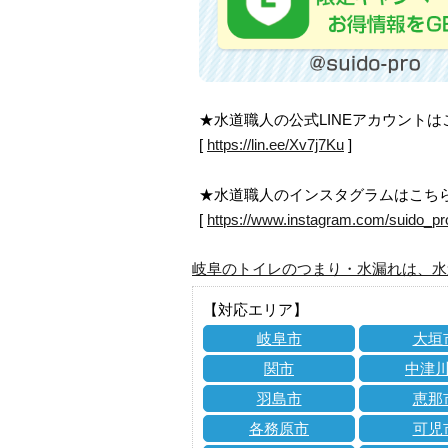
★水道職人の公式LINEアカウント
[
https://lin.ee/Xv7j7Ku
]
★水道職人のインスタグラムはこち
[
https://www.instagram.com/suido_pr
岐阜のトイレのつまり・水漏れは、水
【対応エリア】
岐阜市
大垣
関市
中津
羽島市
恵那
各務原市
可児