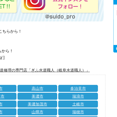
はこちらから！
らから！
o/
]
道修理の専門店「ぎふ水道職人（岐阜水道職人）」
市
高山市
多治見市
川市
美濃市
瑞浪市
市
美濃加茂市
土岐市
市
山県市
瑞穂市