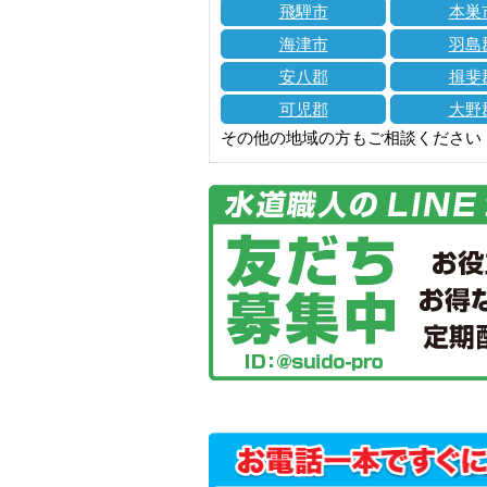
飛騨市
本巣
海津市
羽島
安八郡
揖斐
可児郡
大野
その他の地域の方もご相談ください