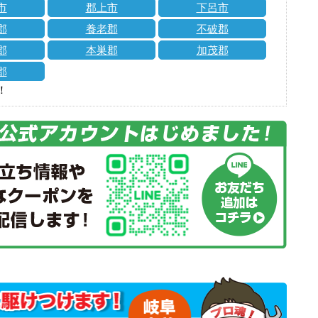
市
郡上市
下呂市
郡
養老郡
不破郡
郡
本巣郡
加茂郡
郡
！