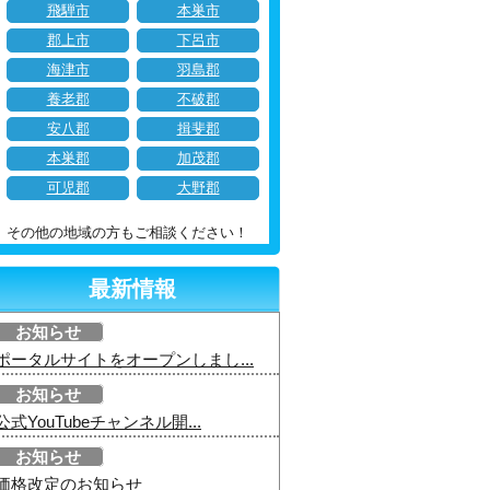
飛騨市
本巣市
郡上市
下呂市
海津市
羽島郡
養老郡
不破郡
安八郡
揖斐郡
本巣郡
加茂郡
可児郡
大野郡
その他の地域の方もご相談ください！
最新情報
お知らせ
ポータルサイトをオープンしまし...
お知らせ
公式YouTubeチャンネル開...
お知らせ
価格改定のお知らせ