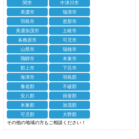
関市
中津川市
美濃市
瑞浪市
羽島市
恵那市
美濃加茂市
土岐市
各務原市
可児市
山県市
瑞穂市
飛騨市
本巣市
郡上市
下呂市
海津市
羽島郡
養老郡
不破郡
安八郡
揖斐郡
本巣郡
加茂郡
可児郡
大野郡
その他の地域の方もご相談ください！