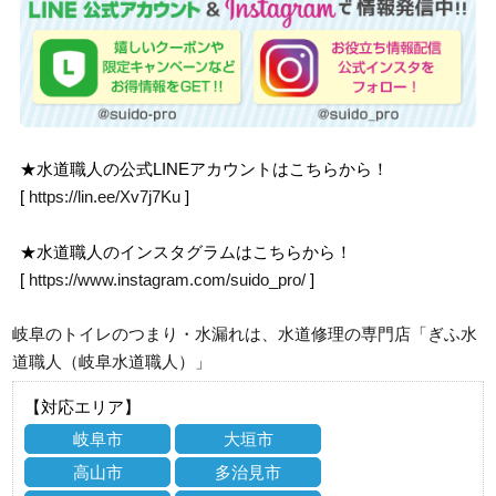
★水道職人の公式LINEアカウントはこちらから！
[
https://lin.ee/Xv7j7Ku
]
★水道職人のインスタグラムはこちらから！
[
https://www.instagram.com/suido_pro/
]
岐阜のトイレのつまり・水漏れは、水道修理の専門店「ぎふ水
道職人（岐阜水道職人）」
【対応エリア】
岐阜市
大垣市
高山市
多治見市