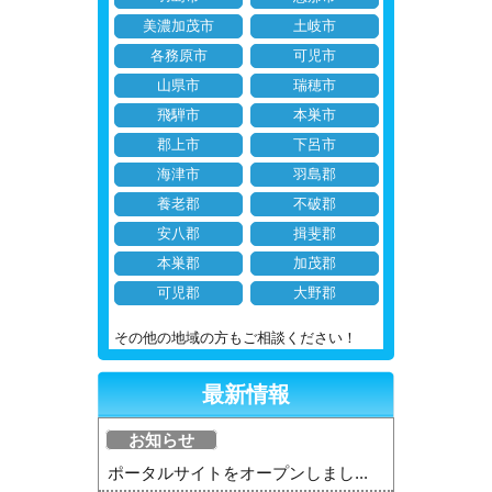
美濃加茂市
土岐市
各務原市
可児市
山県市
瑞穂市
飛騨市
本巣市
郡上市
下呂市
海津市
羽島郡
養老郡
不破郡
安八郡
揖斐郡
本巣郡
加茂郡
可児郡
大野郡
その他の地域の方もご相談ください！
最新情報
お知らせ
ポータルサイトをオープンしまし...