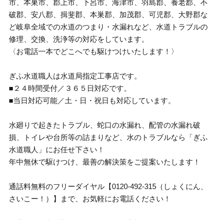
市、本巣市、郡上市、下呂市、海津市、羽島郡、養老郡、不
破郡、安八郡、揖斐郡、本巣郡、加茂郡、可児郡、大野郡な
ど岐阜全域での水道のつまり・水漏れなど、水道トラブルの
修理、交換、洗浄等の対応をしています。
〈お電話一本でどこへでも駆けつけいたします！〉
ぎふ水道職人は水道局指定工事店です。
■２４時間受付／３６５日対応です。
■当日対応可能／土・日・祝日も対応しています。
水廻りで起きたトラブル、蛇口の水漏れ、配管の水漏れ破
損、トイレや台所等の詰まりなど、水のトラブルなら「ぎふ
水道職人」にお任せ下さい！
年中無休で駆けつけ、最善の解決策をご提案いたします！
通話料無料のフリーダイヤル【0120-492-315（しょくにん、
さいこー！）】まで、お気軽にお電話ください！