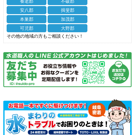
養老郡
不破郡
安八郡
揖斐郡
本巣郡
加茂郡
可児郡
大野郡
その他の地域の方もご相談ください！