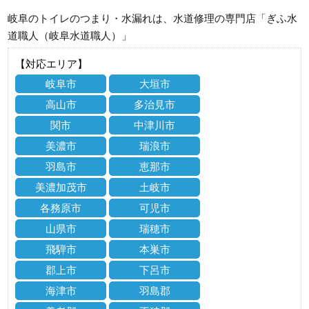
岐阜のトイレのつまり・水漏れは、水道修理の専門店「ぎふ水
道職人（岐阜水道職人）」
【対応エリア】
岐阜市
大垣市
高山市
多治見市
関市
中津川市
美濃市
瑞浪市
羽島市
恵那市
美濃加茂市
土岐市
各務原市
可児市
山県市
瑞穂市
飛騨市
本巣市
郡上市
下呂市
海津市
羽島郡