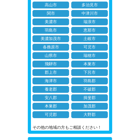
高山市
多治見市
関市
中津川市
美濃市
瑞浪市
羽島市
恵那市
美濃加茂市
土岐市
各務原市
可児市
山県市
瑞穂市
飛騨市
本巣市
郡上市
下呂市
海津市
羽島郡
養老郡
不破郡
安八郡
揖斐郡
本巣郡
加茂郡
可児郡
大野郡
その他の地域の方もご相談ください！