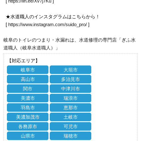
[
https://lin.ee/Xv7j7Ku
]
★水道職人のインスタグラムはこちらから！
[
https://www.instagram.com/suido_pro/
]
岐阜のトイレのつまり・水漏れは、水道修理の専門店「ぎふ水
道職人（岐阜水道職人）」
【対応エリア】
岐阜市
大垣市
高山市
多治見市
関市
中津川市
美濃市
瑞浪市
羽島市
恵那市
美濃加茂市
土岐市
各務原市
可児市
山県市
瑞穂市