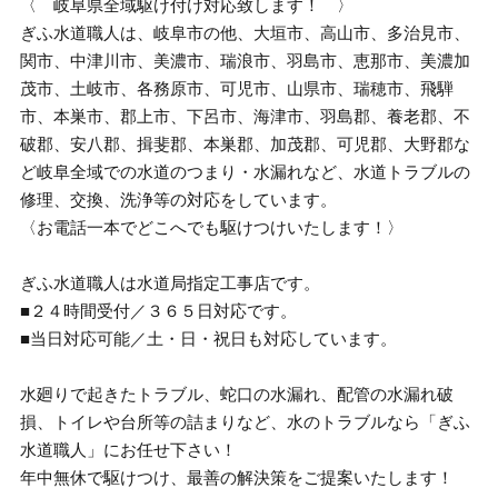
〈 岐阜県全域駆け付け対応致します！ 〉
ぎふ水道職人は、岐阜市の他、大垣市、高山市、多治見市、
関市、中津川市、美濃市、瑞浪市、羽島市、恵那市、美濃加
茂市、土岐市、各務原市、可児市、山県市、瑞穂市、飛騨
市、本巣市、郡上市、下呂市、海津市、羽島郡、養老郡、不
破郡、安八郡、揖斐郡、本巣郡、加茂郡、可児郡、大野郡な
ど岐阜全域での水道のつまり・水漏れなど、水道トラブルの
修理、交換、洗浄等の対応をしています。
〈お電話一本でどこへでも駆けつけいたします！〉
ぎふ水道職人は水道局指定工事店です。
■２４時間受付／３６５日対応です。
■当日対応可能／土・日・祝日も対応しています。
水廻りで起きたトラブル、蛇口の水漏れ、配管の水漏れ破
損、トイレや台所等の詰まりなど、水のトラブルなら「ぎふ
水道職人」にお任せ下さい！
年中無休で駆けつけ、最善の解決策をご提案いたします！