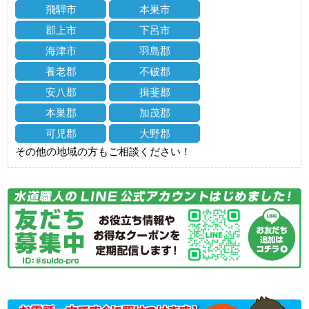
飛騨市
本巣市
郡上市
下呂市
海津市
羽島郡
養老郡
不破郡
安八郡
揖斐郡
本巣郡
加茂郡
可児郡
大野郡
その他の地域の方もご相談ください！