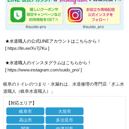
★水道職人の公式LINEアカウントはこちらから！
[
https://lin.ee/Xv7j7Ku
]
★水道職人のインスタグラムはこちらから！
[
https://www.instagram.com/suido_pro/
]
岐阜のトイレのつまり・水漏れは、水道修理の専門店「ぎふ水
道職人（岐阜水道職人）」
【対応エリア】
岐阜市
大垣市
高山市
多治見市
関市
中津川市