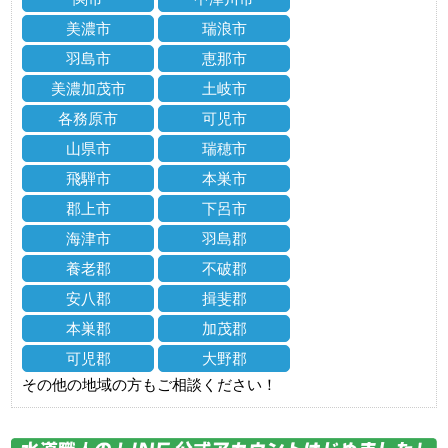
美濃市
瑞浪市
羽島市
恵那市
美濃加茂市
土岐市
各務原市
可児市
山県市
瑞穂市
飛騨市
本巣市
郡上市
下呂市
海津市
羽島郡
養老郡
不破郡
安八郡
揖斐郡
本巣郡
加茂郡
可児郡
大野郡
その他の地域の方もご相談ください！