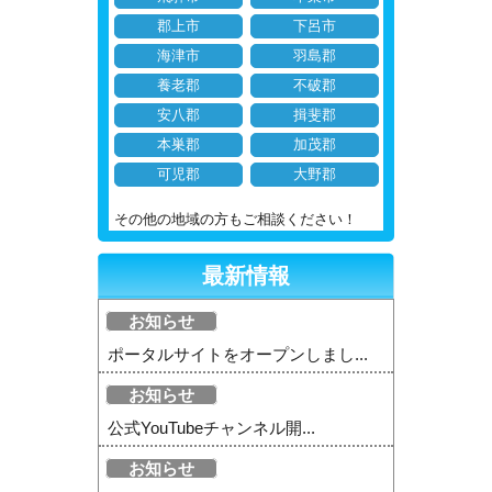
郡上市
下呂市
海津市
羽島郡
養老郡
不破郡
安八郡
揖斐郡
本巣郡
加茂郡
可児郡
大野郡
その他の地域の方もご相談ください！
最新情報
お知らせ
ポータルサイトをオープンしまし...
お知らせ
公式YouTubeチャンネル開...
お知らせ