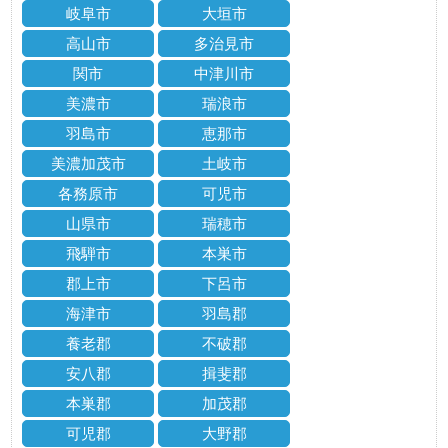
岐阜市
大垣市
高山市
多治見市
関市
中津川市
美濃市
瑞浪市
羽島市
恵那市
美濃加茂市
土岐市
各務原市
可児市
山県市
瑞穂市
飛騨市
本巣市
郡上市
下呂市
海津市
羽島郡
養老郡
不破郡
安八郡
揖斐郡
本巣郡
加茂郡
可児郡
大野郡