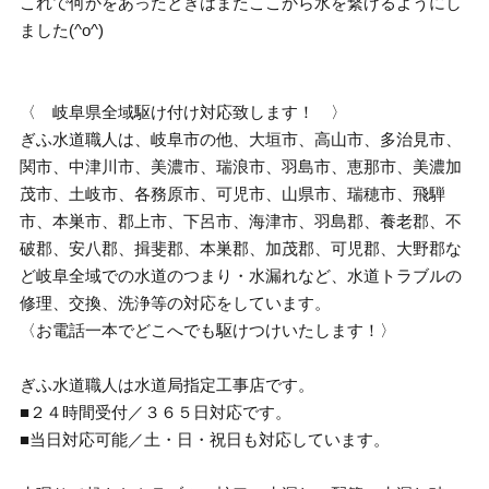
これで何かをあったときはまたここから水を繋げるようにし
ました(^o^)
〈 岐阜県全域駆け付け対応致します！ 〉
ぎふ水道職人は、岐阜市の他、大垣市、高山市、多治見市、
関市、中津川市、美濃市、瑞浪市、羽島市、恵那市、美濃加
茂市、土岐市、各務原市、可児市、山県市、瑞穂市、飛騨
市、本巣市、郡上市、下呂市、海津市、羽島郡、養老郡、不
破郡、安八郡、揖斐郡、本巣郡、加茂郡、可児郡、大野郡な
ど岐阜全域での水道のつまり・水漏れなど、水道トラブルの
修理、交換、洗浄等の対応をしています。
〈お電話一本でどこへでも駆けつけいたします！〉
ぎふ水道職人は水道局指定工事店です。
■２４時間受付／３６５日対応です。
■当日対応可能／土・日・祝日も対応しています。