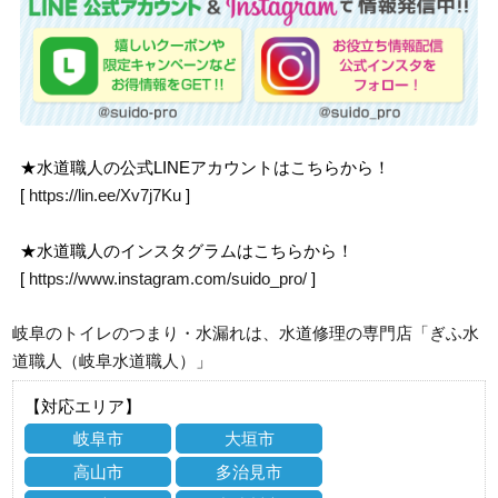
★水道職人の公式LINEアカウントはこちらから！
[
https://lin.ee/Xv7j7Ku
]
★水道職人のインスタグラムはこちらから！
[
https://www.instagram.com/suido_pro/
]
岐阜のトイレのつまり・水漏れは、水道修理の専門店「ぎふ水
道職人（岐阜水道職人）」
【対応エリア】
岐阜市
大垣市
高山市
多治見市