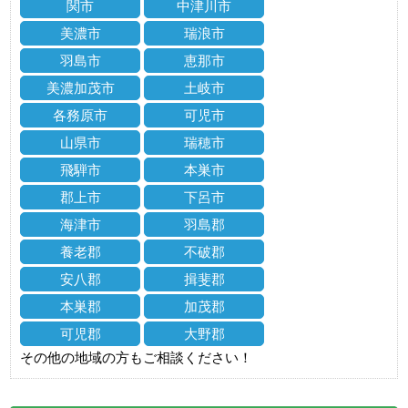
関市
中津川市
美濃市
瑞浪市
羽島市
恵那市
美濃加茂市
土岐市
各務原市
可児市
山県市
瑞穂市
飛騨市
本巣市
郡上市
下呂市
海津市
羽島郡
養老郡
不破郡
安八郡
揖斐郡
本巣郡
加茂郡
可児郡
大野郡
その他の地域の方もご相談ください！