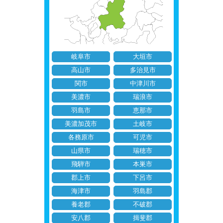
岐阜市
大垣市
高山市
多治見市
関市
中津川市
美濃市
瑞浪市
羽島市
恵那市
美濃加茂市
土岐市
各務原市
可児市
山県市
瑞穂市
飛騨市
本巣市
郡上市
下呂市
海津市
羽島郡
養老郡
不破郡
安八郡
揖斐郡