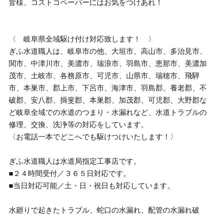
皆様、コストコペーパーにはお気をつけあれ！
〈 岐阜県全域駆け付け対応致します！ 〉
ぎふ水道職人は、岐阜市の他、大垣市、高山市、多治見市、
関市、中津川市、美濃市、瑞浪市、羽島市、恵那市、美濃加
茂市、土岐市、各務原市、可児市、山県市、瑞穂市、飛騨
市、本巣市、郡上市、下呂市、海津市、羽島郡、養老郡、不
破郡、安八郡、揖斐郡、本巣郡、加茂郡、可児郡、大野郡な
ど岐阜全域での水道のつまり・水漏れなど、水道トラブルの
修理、交換、洗浄等の対応をしています。
〈お電話一本でどこへでも駆けつけいたします！〉
ぎふ水道職人は水道局指定工事店です。
■２４時間受付／３６５日対応です。
■当日対応可能／土・日・祝日も対応しています。
水廻りで起きたトラブル、蛇口の水漏れ、配管の水漏れ破