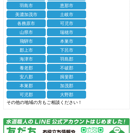
羽島市
恵那市
美濃加茂市
土岐市
各務原市
可児市
山県市
瑞穂市
飛騨市
本巣市
郡上市
下呂市
海津市
羽島郡
養老郡
不破郡
安八郡
揖斐郡
本巣郡
加茂郡
可児郡
大野郡
その他の地域の方もご相談ください！