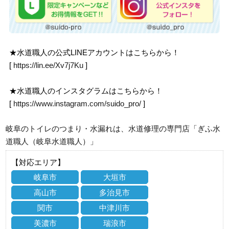
★水道職人の公式LINEアカウントはこちらから！
[
https://lin.ee/Xv7j7Ku
]
★水道職人のインスタグラムはこちらから！
[
https://www.instagram.com/suido_pro/
]
岐阜のトイレのつまり・水漏れは、水道修理の専門店「ぎふ水
道職人（岐阜水道職人）」
【対応エリア】
岐阜市
大垣市
高山市
多治見市
関市
中津川市
美濃市
瑞浪市