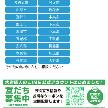
各務原市
可児市
山県市
瑞穂市
飛騨市
本巣市
郡上市
下呂市
海津市
羽島郡
養老郡
不破郡
安八郡
揖斐郡
本巣郡
加茂郡
可児郡
大野郡
その他の地域の方もご相談ください！