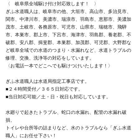
〈 岐阜県全域駆け付け対応致します！ 〉
ぎふ水道職人は、岐阜市の他、大垣市、高山市、多治見市、
関市、中津川市、美濃市、瑞浪市、羽島市、恵那市、美濃加
茂市、土岐市、各務原市、可児市、山県市、瑞穂市、飛騨
市、本巣市、郡上市、下呂市、海津市、羽島郡、養老郡、不
破郡、安八郡、揖斐郡、本巣郡、加茂郡、可児郡、大野郡な
ど岐阜全域での水道のつまり・水漏れなど、水道トラブルの
修理、交換、洗浄等の対応をしています。
〈お電話一本でどこへでも駆けつけいたします！〉
ぎふ水道職人は水道局指定工事店です。
■２４時間受付／３６５日対応です。
■当日対応可能／土・日・祝日も対応しています。
水廻りで起きたトラブル、蛇口の水漏れ、配管の水漏れ破
損、
トイレや台所等の詰まりなど、水のトラブルなら「ぎふ水道
職人」にお任せ下さい！