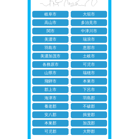
岐阜市
大垣市
高山市
多治見市
関市
中津川市
美濃市
瑞浪市
羽島市
恵那市
美濃加茂市
土岐市
各務原市
可児市
山県市
瑞穂市
飛騨市
本巣市
郡上市
下呂市
海津市
羽島郡
養老郡
不破郡
安八郡
揖斐郡
本巣郡
加茂郡
可児郡
大野郡