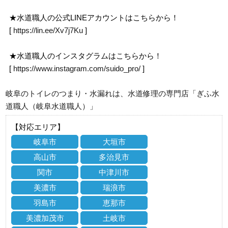
★水道職人の公式LINEアカウントはこちらから！
[
https://lin.ee/Xv7j7Ku
]
★水道職人のインスタグラムはこちらから！
[
https://www.instagram.com/suido_pro/
]
岐阜のトイレのつまり・水漏れは、水道修理の専門店「ぎふ水
道職人（岐阜水道職人）」
【対応エリア】
岐阜市
大垣市
高山市
多治見市
関市
中津川市
美濃市
瑞浪市
羽島市
恵那市
美濃加茂市
土岐市