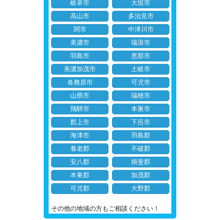
岐阜市
大垣市
高山市
多治見市
関市
中津川市
美濃市
瑞浪市
羽島市
恵那市
美濃加茂市
土岐市
各務原市
可児市
山県市
瑞穂市
飛騨市
本巣市
郡上市
下呂市
海津市
羽島郡
養老郡
不破郡
安八郡
揖斐郡
本巣郡
加茂郡
可児郡
大野郡
その他の地域の方もご相談ください！