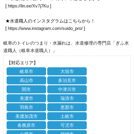
[
https://lin.ee/Xv7j7Ku
]
★水道職人のインスタグラムはこちらから！
[
https://www.instagram.com/suido_pro/
]
岐阜のトイレのつまり・水漏れは、水道修理の専門店「ぎふ水
道職人（岐阜水道職人）」
【対応エリア】
岐阜市
大垣市
高山市
多治見市
関市
中津川市
美濃市
瑞浪市
羽島市
恵那市
美濃加茂市
土岐市
各務原市
可児市