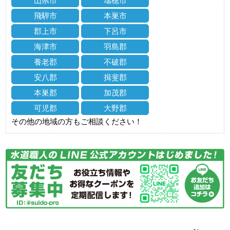
山県市
瑞穂市
飛騨市
本巣市
郡上市
下呂市
海津市
羽島郡
養老郡
不破郡
安八郡
揖斐郡
本巣郡
加茂郡
可児郡
大野郡
その他の地域の方もご相談ください！