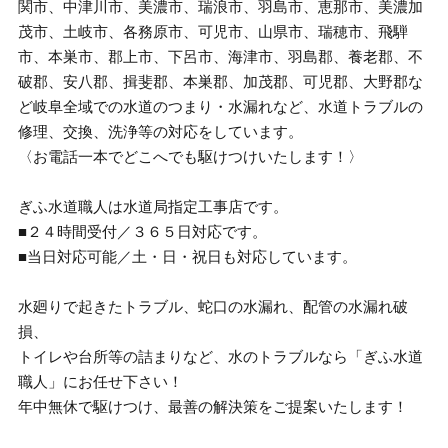
関市、中津川市、美濃市、瑞浪市、羽島市、恵那市、美濃加
茂市、土岐市、各務原市、可児市、山県市、瑞穂市、飛騨
市、本巣市、郡上市、下呂市、海津市、羽島郡、養老郡、不
破郡、安八郡、揖斐郡、本巣郡、加茂郡、可児郡、大野郡な
ど岐阜全域での水道のつまり・水漏れなど、水道トラブルの
修理、交換、洗浄等の対応をしています。
〈お電話一本でどこへでも駆けつけいたします！〉
ぎふ水道職人は水道局指定工事店です。
■２４時間受付／３６５日対応です。
■当日対応可能／土・日・祝日も対応しています。
水廻りで起きたトラブル、蛇口の水漏れ、配管の水漏れ破
損、
トイレや台所等の詰まりなど、水のトラブルなら「ぎふ水道
職人」にお任せ下さい！
年中無休で駆けつけ、最善の解決策をご提案いたします！