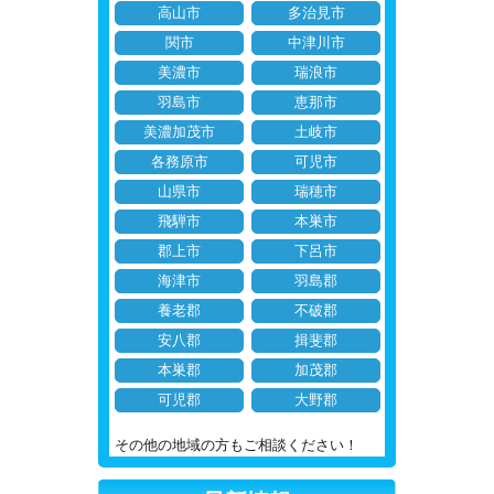
高山市
多治見市
関市
中津川市
美濃市
瑞浪市
羽島市
恵那市
美濃加茂市
土岐市
各務原市
可児市
山県市
瑞穂市
飛騨市
本巣市
郡上市
下呂市
海津市
羽島郡
養老郡
不破郡
安八郡
揖斐郡
本巣郡
加茂郡
可児郡
大野郡
その他の地域の方もご相談ください！