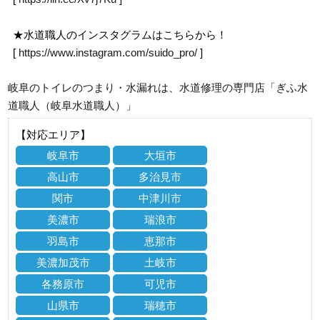
★水道職人のインスタグラムはこちらから！
[
https://www.instagram.com/suido_pro/
]
岐阜のトイレのつまり・水漏れは、水道修理の専門店「ぎふ水
道職人（岐阜水道職人）」
【対応エリア】
岐阜市
大垣市
高山市
多治見市
関市
中津川市
美濃市
瑞浪市
羽島市
恵那市
美濃加茂市
土岐市
各務原市
可児市
山県市
瑞穂市