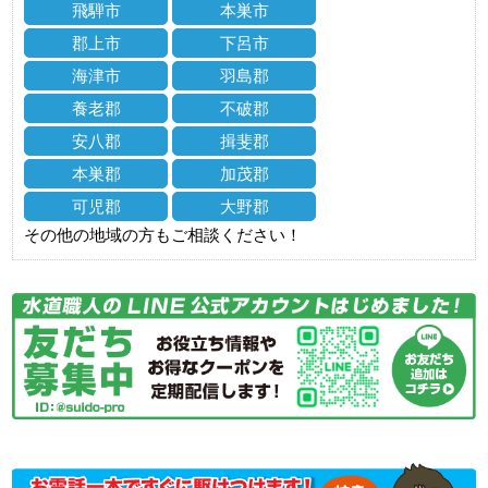
飛騨市
本巣市
郡上市
下呂市
海津市
羽島郡
養老郡
不破郡
安八郡
揖斐郡
本巣郡
加茂郡
可児郡
大野郡
その他の地域の方もご相談ください！