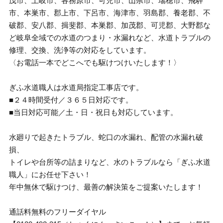
茂市、土岐市、各務原市、可児市、山県市、瑞穂市、飛騨
市、本巣市、郡上市、下呂市、海津市、羽島郡、養老郡、不
破郡、安八郡、揖斐郡、本巣郡、加茂郡、可児郡、大野郡な
ど岐阜全域での水道のつまり・水漏れなど、水道トラブルの
修理、交換、洗浄等の対応をしています。
〈お電話一本でどこへでも駆けつけいたします！〉
ぎふ水道職人は水道局指定工事店です。
■２４時間受付／３６５日対応です。
■当日対応可能／土・日・祝日も対応しています。
水廻りで起きたトラブル、蛇口の水漏れ、配管の水漏れ破
損、
トイレや台所等の詰まりなど、水のトラブルなら「ぎふ水道
職人」にお任せ下さい！
年中無休で駆けつけ、最善の解決策をご提案いたします！
通話料無料のフリーダイヤル