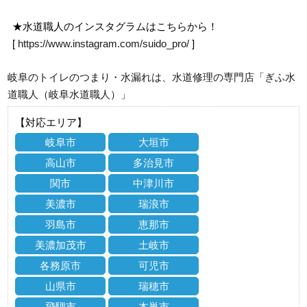
★水道職人のインスタグラムはこちらから！
[
https://www.instagram.com/suido_pro/
]
岐阜のトイレのつまり・水漏れは、水道修理の専門店「ぎふ水
道職人（岐阜水道職人）」
【対応エリア】
岐阜市
大垣市
高山市
多治見市
関市
中津川市
美濃市
瑞浪市
羽島市
恵那市
美濃加茂市
土岐市
各務原市
可児市
山県市
瑞穂市
飛騨市
本巣市