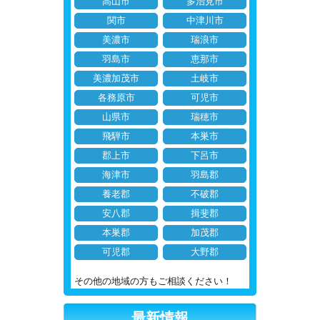
高山市
多治見市
関市
中津川市
美濃市
瑞浪市
羽島市
恵那市
美濃加茂市
土岐市
各務原市
可児市
山県市
瑞穂市
飛騨市
本巣市
郡上市
下呂市
海津市
羽島郡
養老郡
不破郡
安八郡
揖斐郡
本巣郡
加茂郡
可児郡
大野郡
その他の地域の方もご相談ください！
最新情報