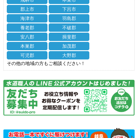
郡上市
下呂市
海津市
羽島郡
養老郡
不破郡
安八郡
揖斐郡
本巣郡
加茂郡
可児郡
大野郡
その他の地域の方もご相談ください！