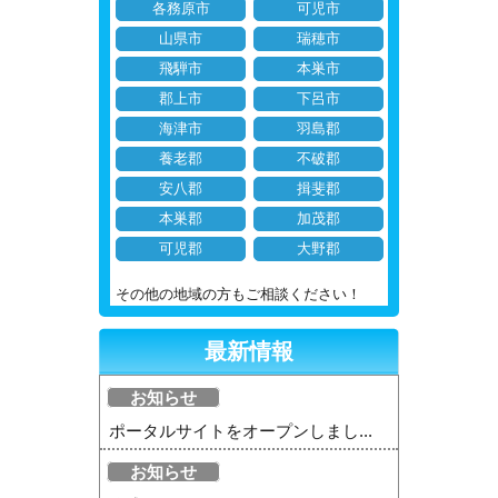
各務原市
可児市
山県市
瑞穂市
飛騨市
本巣市
郡上市
下呂市
海津市
羽島郡
養老郡
不破郡
安八郡
揖斐郡
本巣郡
加茂郡
可児郡
大野郡
その他の地域の方もご相談ください！
最新情報
お知らせ
ポータルサイトをオープンしまし...
お知らせ