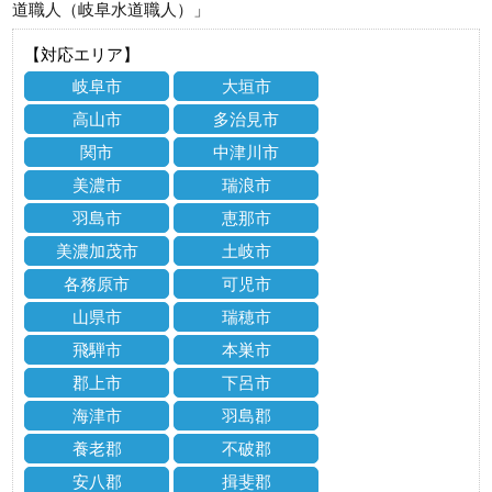
道職人（岐阜水道職人）」
【対応エリア】
岐阜市
大垣市
高山市
多治見市
関市
中津川市
美濃市
瑞浪市
羽島市
恵那市
美濃加茂市
土岐市
各務原市
可児市
山県市
瑞穂市
飛騨市
本巣市
郡上市
下呂市
海津市
羽島郡
養老郡
不破郡
安八郡
揖斐郡