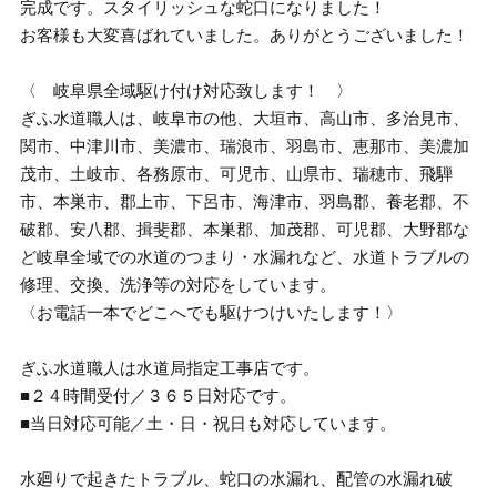
完成です。スタイリッシュな蛇口になりました！
お客様も大変喜ばれていました。ありがとうございました！
〈 岐阜県全域駆け付け対応致します！ 〉
ぎふ水道職人は、岐阜市の他、大垣市、高山市、多治見市、
関市、中津川市、美濃市、瑞浪市、羽島市、恵那市、美濃加
茂市、土岐市、各務原市、可児市、山県市、瑞穂市、飛騨
市、本巣市、郡上市、下呂市、海津市、羽島郡、養老郡、不
破郡、安八郡、揖斐郡、本巣郡、加茂郡、可児郡、大野郡な
ど岐阜全域での水道のつまり・水漏れなど、水道トラブルの
修理、交換、洗浄等の対応をしています。
〈お電話一本でどこへでも駆けつけいたします！〉
ぎふ水道職人は水道局指定工事店です。
■２４時間受付／３６５日対応です。
■当日対応可能／土・日・祝日も対応しています。
水廻りで起きたトラブル、蛇口の水漏れ、配管の水漏れ破