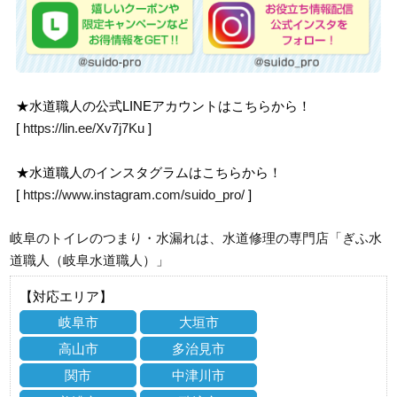
★水道職人の公式LINEアカウントはこちらから！
[
https://lin.ee/Xv7j7Ku
]
★水道職人のインスタグラムはこちらから！
[
https://www.instagram.com/suido_pro/
]
岐阜のトイレのつまり・水漏れは、水道修理の専門店「ぎふ水
道職人（岐阜水道職人）」
【対応エリア】
岐阜市
大垣市
高山市
多治見市
関市
中津川市