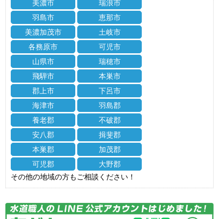
美濃市
瑞浪市
羽島市
恵那市
美濃加茂市
土岐市
各務原市
可児市
山県市
瑞穂市
飛騨市
本巣市
郡上市
下呂市
海津市
羽島郡
養老郡
不破郡
安八郡
揖斐郡
本巣郡
加茂郡
可児郡
大野郡
その他の地域の方もご相談ください！