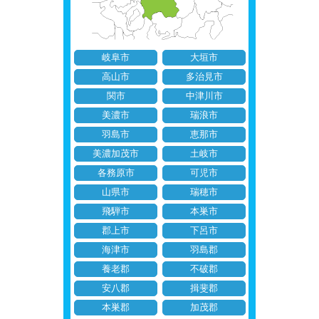
岐阜市
大垣市
高山市
多治見市
関市
中津川市
美濃市
瑞浪市
羽島市
恵那市
美濃加茂市
土岐市
各務原市
可児市
山県市
瑞穂市
飛騨市
本巣市
郡上市
下呂市
海津市
羽島郡
養老郡
不破郡
安八郡
揖斐郡
本巣郡
加茂郡