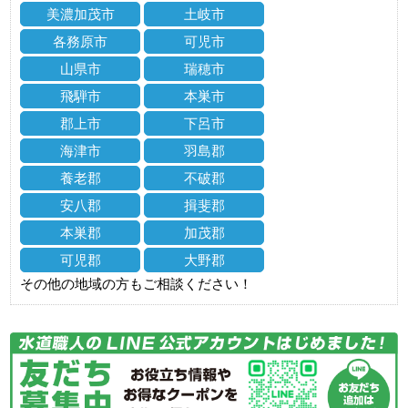
美濃加茂市
土岐市
各務原市
可児市
山県市
瑞穂市
飛騨市
本巣市
郡上市
下呂市
海津市
羽島郡
養老郡
不破郡
安八郡
揖斐郡
本巣郡
加茂郡
可児郡
大野郡
その他の地域の方もご相談ください！