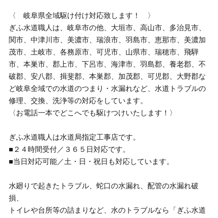
〈 岐阜県全域駆け付け対応致します！ 〉
ぎふ水道職人は、岐阜市の他、大垣市、高山市、多治見市、
関市、中津川市、美濃市、瑞浪市、羽島市、恵那市、美濃加
茂市、土岐市、各務原市、可児市、山県市、瑞穂市、飛騨
市、本巣市、郡上市、下呂市、海津市、羽島郡、養老郡、不
破郡、安八郡、揖斐郡、本巣郡、加茂郡、可児郡、大野郡な
ど岐阜全域での水道のつまり・水漏れなど、水道トラブルの
修理、交換、洗浄等の対応をしています。
〈お電話一本でどこへでも駆けつけいたします！〉
ぎふ水道職人は水道局指定工事店です。
■２４時間受付／３６５日対応です。
■当日対応可能／土・日・祝日も対応しています。
水廻りで起きたトラブル、蛇口の水漏れ、配管の水漏れ破
損、
トイレや台所等の詰まりなど、水のトラブルなら「ぎふ水道