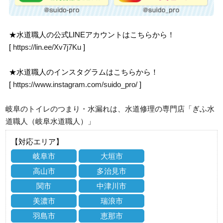
★水道職人の公式LINEアカウントはこちらから！
[
https://lin.ee/Xv7j7Ku
]
★水道職人のインスタグラムはこちらから！
[
https://www.instagram.com/suido_pro/
]
岐阜のトイレのつまり・水漏れは、水道修理の専門店「ぎふ水
道職人（岐阜水道職人）」
【対応エリア】
岐阜市
大垣市
高山市
多治見市
関市
中津川市
美濃市
瑞浪市
羽島市
恵那市