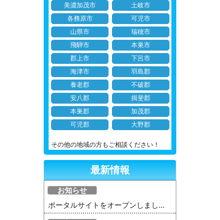
美濃加茂市
土岐市
各務原市
可児市
山県市
瑞穂市
飛騨市
本巣市
郡上市
下呂市
海津市
羽島郡
養老郡
不破郡
安八郡
揖斐郡
本巣郡
加茂郡
可児郡
大野郡
その他の地域の方もご相談ください！
最新情報
お知らせ
ポータルサイトをオープンしまし...