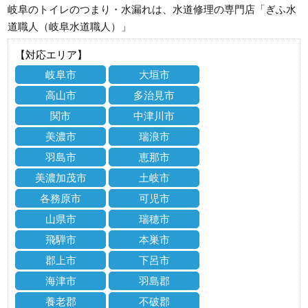
岐阜のトイレのつまり・水漏れは、水道修理の専門店「ぎふ水
道職人（岐阜水道職人）」
【対応エリア】
岐阜市
大垣市
高山市
多治見市
関市
中津川市
美濃市
瑞浪市
羽島市
恵那市
美濃加茂市
土岐市
各務原市
可児市
山県市
瑞穂市
飛騨市
本巣市
郡上市
下呂市
海津市
羽島郡
養老郡
不破郡