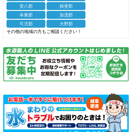
安八郡
揖斐郡
本巣郡
加茂郡
可児郡
大野郡
その他の地域の方もご相談ください！