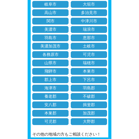
岐阜市
大垣市
高山市
多治見市
関市
中津川市
美濃市
瑞浪市
羽島市
恵那市
美濃加茂市
土岐市
各務原市
可児市
山県市
瑞穂市
飛騨市
本巣市
郡上市
下呂市
海津市
羽島郡
養老郡
不破郡
安八郡
揖斐郡
本巣郡
加茂郡
可児郡
大野郡
その他の地域の方もご相談ください！