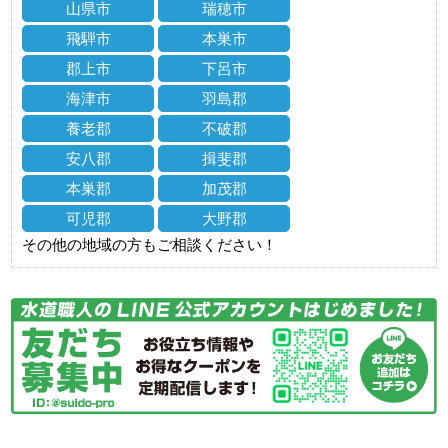
山県市
瑞穂市
飛騨市
本巣市
郡上市
下呂市
海津市
羽島郡
養老郡
不破郡
安八郡
揖斐郡
本巣郡
加茂郡
可児郡
大野郡
その他の地域の方もご相談ください！