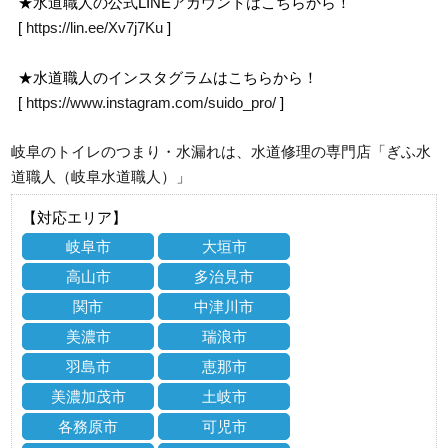
★水道職人の公式LINEアカウントはこちらから！
[
https://lin.ee/Xv7j7Ku
]
★水道職人のインスタグラムはこちらから！
[
https://www.instagram.com/suido_pro/
]
岐阜のトイレのつまり・水漏れは、水道修理の専門店「ぎふ水
道職人（岐阜水道職人）」
【対応エリア】
岐阜市
大垣市
高山市
多治見市
関市
中津川市
美濃市
瑞浪市
羽島市
恵那市
美濃加茂市
土岐市
各務原市
可児市