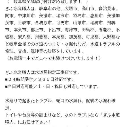
〈 岐阜県全域駆け付け対応致します！ 〉
ぎふ水道職人は、岐阜市の他、大垣市、高山市、多治見市、
関市、中津川市、美濃市、瑞浪市、羽島市、恵那市、美濃加
茂市、土岐市、各務原市、可児市、山県市、瑞穂市、飛騨
市、本巣市、郡上市、下呂市、海津市、羽島郡、養老郡、不
破郡、安八郡、揖斐郡、本巣郡、加茂郡、可児郡、大野郡な
ど岐阜全域での水道のつまり・水漏れなど、水道トラブルの
修理、交換、洗浄等の対応をしています。
〈お電話一本でどこへでも駆けつけいたします！〉
ぎふ水道職人は水道局指定工事店です。
■２４時間受付／３６５日対応です。
■当日対応可能／土・日・祝日も対応しています。
水廻りで起きたトラブル、蛇口の水漏れ、配管の水漏れ破
損、
トイレや台所等の詰まりなど、水のトラブルなら「ぎふ水道
職人」にお任せ下さい！