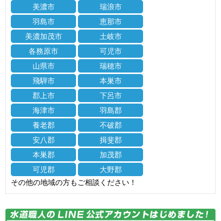
美濃市
瑞浪市
羽島市
恵那市
美濃加茂市
土岐市
各務原市
可児市
山県市
瑞穂市
飛騨市
本巣市
郡上市
下呂市
海津市
羽島郡
養老郡
不破郡
安八郡
揖斐郡
本巣郡
加茂郡
可児郡
大野郡
その他の地域の方もご相談ください！