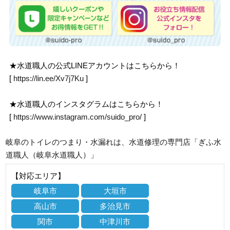
★水道職人の公式LINEアカウントはこちらから！
[
https://lin.ee/Xv7j7Ku
]
★水道職人のインスタグラムはこちらから！
[
https://www.instagram.com/suido_pro/
]
岐阜のトイレのつまり・水漏れは、水道修理の専門店「ぎふ水
道職人（岐阜水道職人）」
【対応エリア】
岐阜市
大垣市
高山市
多治見市
関市
中津川市