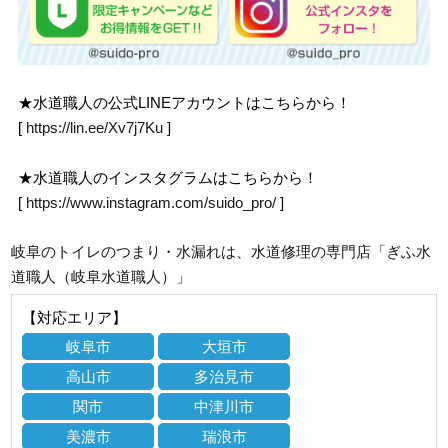
★水道職人の公式LINEアカウントはこちらから！
[
https://lin.ee/Xv7j7Ku
]
★水道職人のインスタグラムはこちらから！
[
https://www.instagram.com/suido_pro/
]
岐阜のトイレのつまり・水漏れは、水道修理の専門店「ぎふ水
道職人（岐阜水道職人）」
【対応エリア】
岐阜市
大垣市
高山市
多治見市
関市
中津川市
美濃市
瑞浪市