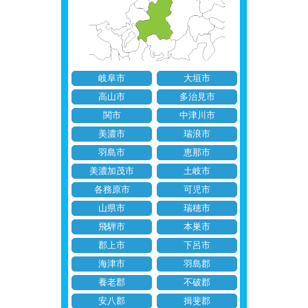
岐阜市
大垣市
高山市
多治見市
関市
中津川市
美濃市
瑞浪市
羽島市
恵那市
美濃加茂市
土岐市
各務原市
可児市
山県市
瑞穂市
飛騨市
本巣市
郡上市
下呂市
海津市
羽島郡
養老郡
不破郡
安八郡
揖斐郡