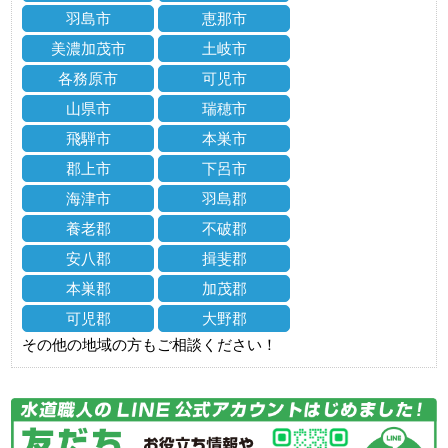
羽島市
恵那市
美濃加茂市
土岐市
各務原市
可児市
山県市
瑞穂市
飛騨市
本巣市
郡上市
下呂市
海津市
羽島郡
養老郡
不破郡
安八郡
揖斐郡
本巣郡
加茂郡
可児郡
大野郡
その他の地域の方もご相談ください！