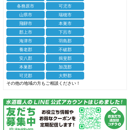
各務原市
可児市
山県市
瑞穂市
飛騨市
本巣市
郡上市
下呂市
海津市
羽島郡
養老郡
不破郡
安八郡
揖斐郡
本巣郡
加茂郡
可児郡
大野郡
その他の地域の方もご相談ください！