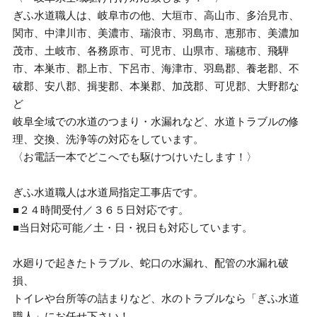
ぎふ水道職人は、岐阜市の他、大垣市、高山市、多治見市、
関市、中津川市、美濃市、瑞浪市、羽島市、恵那市、美濃加
茂市、土岐市、各務原市、可児市、山県市、瑞穂市、飛騨
市、本巣市、郡上市、下呂市、海津市、羽島郡、養老郡、不
破郡、安八郡、揖斐郡、本巣郡、加茂郡、可児郡、大野郡な
ど
岐阜全域での水道のつまり・水漏れなど、水道トラブルの修
理、交換、洗浄等の対応をしています。
〈お電話一本でどこへでも駆けつけいたします！〉
ぎふ水道職人は水道局指定工事店です。
■２４時間受付／３６５日対応です。
■当日対応可能／土・日・祝日も対応しています。
水廻りで起きたトラブル、蛇口の水漏れ、配管の水漏れ破
損、
トイレや台所等の詰まりなど、水のトラブルなら「ぎふ水道
職人」にお任せ下さい！