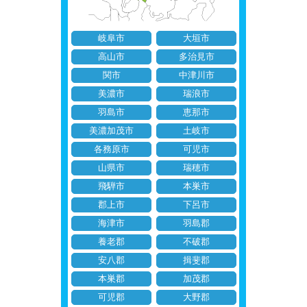
岐阜市
大垣市
高山市
多治見市
関市
中津川市
美濃市
瑞浪市
羽島市
恵那市
美濃加茂市
土岐市
各務原市
可児市
山県市
瑞穂市
飛騨市
本巣市
郡上市
下呂市
海津市
羽島郡
養老郡
不破郡
安八郡
揖斐郡
本巣郡
加茂郡
可児郡
大野郡