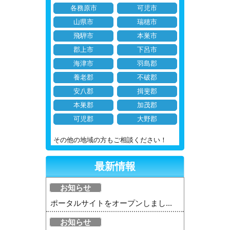
各務原市
可児市
山県市
瑞穂市
飛騨市
本巣市
郡上市
下呂市
海津市
羽島郡
養老郡
不破郡
安八郡
揖斐郡
本巣郡
加茂郡
可児郡
大野郡
その他の地域の方もご相談ください！
最新情報
お知らせ
ポータルサイトをオープンしまし...
お知らせ