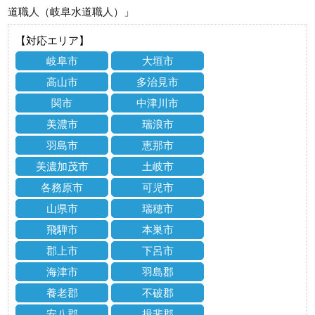
道職人（岐阜水道職人）」
【対応エリア】
岐阜市
大垣市
高山市
多治見市
関市
中津川市
美濃市
瑞浪市
羽島市
恵那市
美濃加茂市
土岐市
各務原市
可児市
山県市
瑞穂市
飛騨市
本巣市
郡上市
下呂市
海津市
羽島郡
養老郡
不破郡
安八郡
揖斐郡